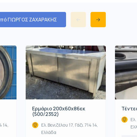
από ΓΙΩΡΓΟΣ ΖΑΧΑΡΑΚΗΣ
Ερμάριο 200x60x86εκ
Τέντες
(500/2352)
Ελ.
4 14,
Ελ. Βενιζέλου 17, Γάζι 714 14,
Ελ
Ελλάδα