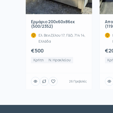
Ερμάριο 200x60x86εκ
Απο
(500/2352)
(119
Ελ. Βενιζέλου 17, Γάζι 714 14,
Ελλάδα
€500
€2
Κρήτη
Ν. Ηρακλείου
Κρ
26 Προβολές