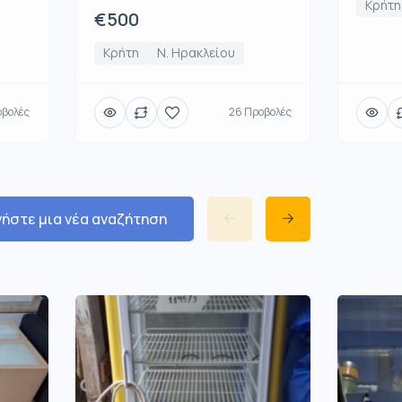
Κρήτη
€500
Κρήτη
Ν. Ηρακλείου
οβολές
26 Προβολές
νήστε μια νέα αναζήτηση