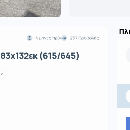
Πλ
4 μήνες πρίν
257 Προβολές
x83x132εκ (615/645)
ων