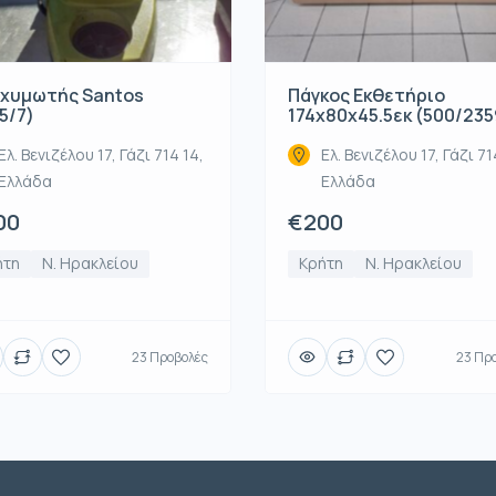
χυμωτής Santos
Πάγκος Εκθετήριο
5/7)
174x80x45.5εκ (500/235
Ελ. Βενιζέλου 17, Γάζι 714 14,
Ελ. Βενιζέλου 17, Γάζι 71
Ελλάδα
Ελλάδα
00
€200
ήτη
Ν. Ηρακλείου
Κρήτη
Ν. Ηρακλείου
23 Προβολές
23 Πρ