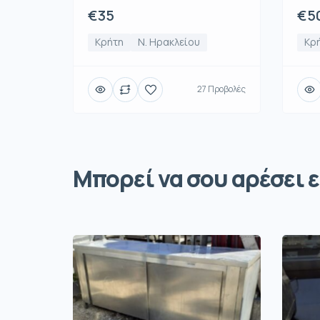
€35
€5
Κρήτη
Ν. Ηρακλείου
Κρ
27 Προβολές
Μπορεί να σου αρέσει ε