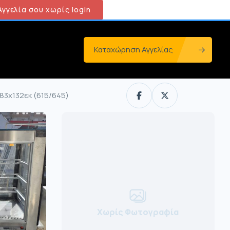
γγελία σου χωρίς login
Καταχώρηση Αγγελίας
83x132εκ (615/645)
Χωρίς Φωτογραφία