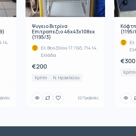
Ψυγειο Βιτρίνα
Κόφτη
9)
Επιτραπεζιο 46x43x108εκ
(1195/
(1195/3)
4 14,
Ελ.
Ελ. Βενιζέλου 17, Γάζι 714 14,
Ελ
Ελλάδα
€300
€200
Κρήτη
Κρήτη
Ν. Ηρακλείου
οβολές
22 Προβολές