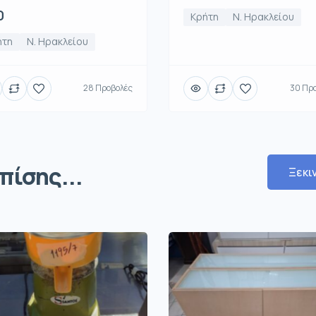
0
Κρήτη
Ν. Ηρακλείου
ήτη
Ν. Ηρακλείου
28 Προβολές
30 Πρ
πίσης...
Ξεκι