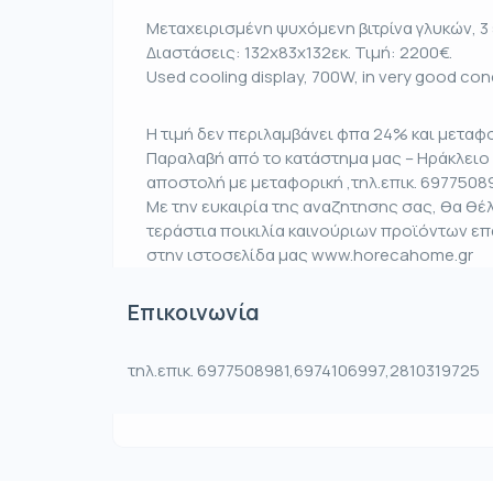
Μεταχειρισμένη ψυχόμενη βιτρίνα γλυκών, 3
Διαστάσεις: 132x83x132εκ. Τιμή: 2200€.
Used cooling display, 700W, in very good con
Η τιμή δεν περιλαμβάνει φπα 24% και μεταφο
Παραλαβή από το κατάστημα μας – Ηράκλειο 
αποστολή με μεταφορική ,τηλ.επικ. 6977508
Με την ευκαιρία της αναζητησης σας, θα θ
τεράστια ποικιλία καινούριων προϊόντων ε
στην ιστοσελίδα μας www.horecahome.gr
Επικοινωνία
τηλ.επικ. 6977508981,6974106997,2810319725