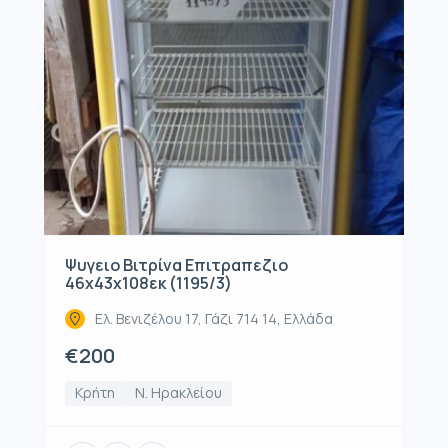
Ψυγειο Βιτρίνα Επιτραπεζιο
46x43x108εκ (1195/3)
Ελ. Βενιζέλου 17, Γάζι 714 14, Ελλάδα
€200
Κρήτη
Ν. Ηρακλείου