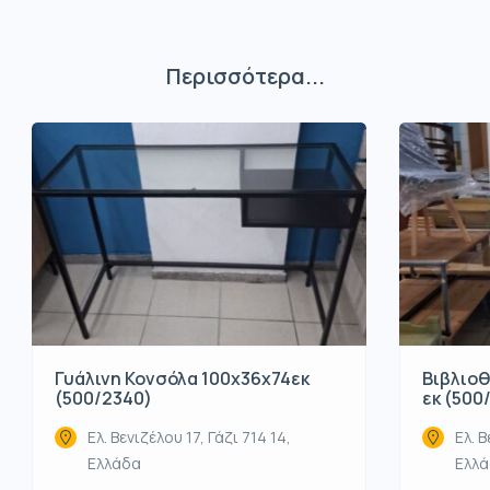
Περισσότερα...
Βιβλιοθ
Γυάλινη Κονσόλα 100x36x74εκ
εκ (500
(500/2340)
Ελ. Β
Ελ. Βενιζέλου 17, Γάζι 714 14,
Ελλ
Ελλάδα