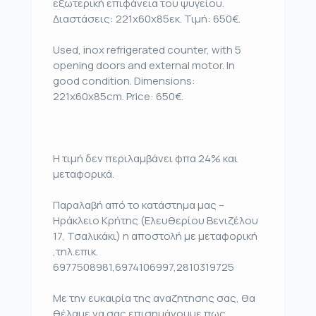
εξωτερική επιφάνεια του ψυγείου.
Διαστάσεις: 221x60x85εκ. Τιμή: 650€.
Used, inox refrigerated counter, with 5
opening doors and external motor. In
good condition. Dimensions:
221x60x85cm. Price: 650€.
Η τιμή δεν περιλαμβάνει φπα 24% και
μεταφορικά.
Παραλαβή από το κατάστημα μας –
Ηράκλειο Κρήτης (Ελευθερίου Βενιζέλου
17, Τσαλικάκι) η αποστολή με μεταφορική
,τηλ.επικ.
6977508981,6974106997,2810319725
Με την ευκαιρία της αναζητησης σας, θα
θέλαμε να σας επισημάνουμε πως