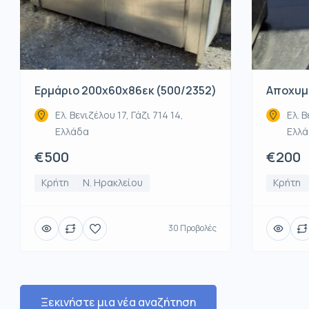
Ερμάριο 200x60x86εκ (500/2352)
Αποχυμω
Ελ. Βενιζέλου 17, Γάζι 714 14,
Ελ. Β
Ελλάδα
Ελλ
€500
€200
Κρήτη
Ν. Ηρακλείου
Κρήτη
30 Προβολές
Ξεκινήστε μια νέα αναζήτηση