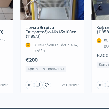
Ψυγειο Βιτρίνα
Κόφτη
9)
Επιτραπεζιο 46x43x108εκ
(1195/
(1195/3)
4 14,
Ελ.
Ελ. Βενιζέλου 17, Γάζι 714 14,
Ελ
Ελλάδα
€300
€200
Κρήτη
Κρήτη
Ν. Ηρακλείου
οβολές
24 Προβολές