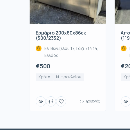
Ερμάριο 200x60x86εκ
Απο
(500/2352)
(119
Ελ. Βενιζέλου 17, Γάζι 714 14,
Ελλάδα
€500
€2
Κρήτη
Ν. Ηρακλείου
Κρ
36 Προβολές