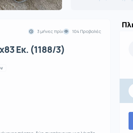
Πλ
3 μήνες πρίν
104 Προβολές
83 Εκ. (1188/3)
ων