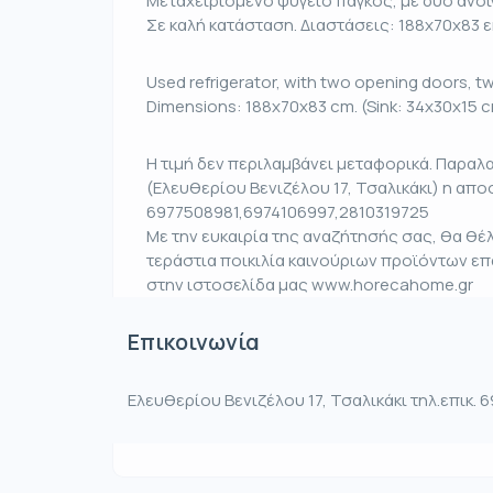
Μεταχειρισμένο ψυγείο πάγκος, με δύο ανοι
Σε καλή κατάσταση. Διαστάσεις: 188x70x83 εκ
Used refrigerator, with two opening doors, tw
Dimensions: 188x70x83 cm. (Sink: 34x30x15 cm
Η τιμή δεν περιλαμβάνει μεταφορικά. Παραλ
(Ελευθερίου Βενιζέλου 17, Τσαλικάκι) η αποσ
6977508981,6974106997,2810319725
Με την ευκαιρία της αναζήτησής σας, θα θ
τεράστια ποικιλία καινούριων προϊόντων ε
στην ιστοσελίδα μας www.horecahome.gr
Επικοινωνία
Ελευθερίου Βενιζέλου 17, Τσαλικάκι τηλ.επικ.