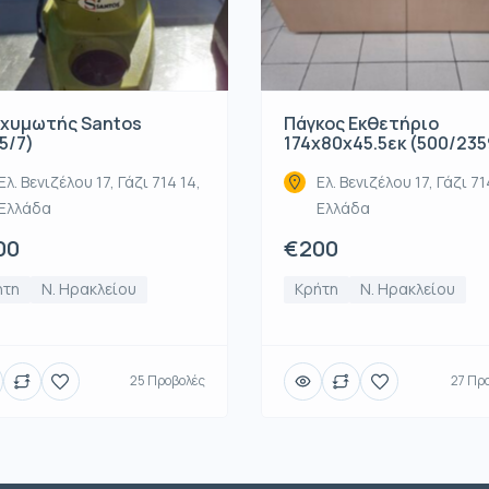
χυμωτής Santos
Πάγκος Εκθετήριο
5/7)
174x80x45.5εκ (500/235
Ελ. Βενιζέλου 17, Γάζι 714 14,
Ελ. Βενιζέλου 17, Γάζι 71
Ελλάδα
Ελλάδα
00
€200
ήτη
Ν. Ηρακλείου
Κρήτη
Ν. Ηρακλείου
25 Προβολές
27 Πρ