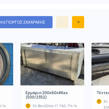
από ΓΙΩΡΓΟΣ ΖΑΧΑΡΑΚΗΣ
Ερμάριο 200x60x86εκ
Τέντες
(500/2352)
Ελ.
4 14,
Ελ. Βενιζέλου 17, Γάζι 714 14,
Ελ