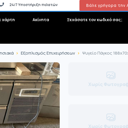
24/7 Υποστήριξη πελατών
Βάλε γρήγορα την Α
ε χάρτη
Ακίνητα
Ξεχάσατε τον κωδικό σας;
ρησιακά
Εξοπλισμός Επιχειρήσεων
Ψυγείο Πάγκος 188x70x
Χωρίς Φωτογραφ
Χωρίς Φωτογραφ