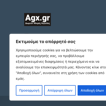
2312132324
ΠΛΑΤΩΝΟΣ 1 Τ.Κ. 54631
Εκτιμούμε το απόρρητό σας
ΘΕΣΣΑΛΟΝΙΚΗ
Χρησιμοποιούμε cookies για να βελτιώσουμε την
support@agx.gr
εμπειρία περιήγησής σας, να προβάλλουμε
Follow our social media
εξατομικευμένες διαφημίσεις ή περιεχόμενο και να
αναλύουμε την επισκεψιμότητά μας.
Κάνοντας κλικ στο
"Αποδοχή όλων", συναινείτε στη χρήση των cookies από
εμάς.
Προσαρμογή
Απόρριψη όλων
Αποδοχή όλων