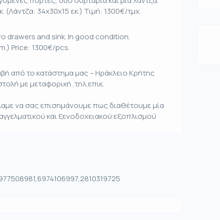
γόμενες πόρτες, δύο συρτάρια και μια λάντζα.
. (Λάντζα: 34x30x15 εκ.) Τιμή: 1300€/τμχ.
o drawers and sink. In good condition.
.) Price: 1300€/pcs.
αβή από το κατάστημα μας – Ηράκλειο Κρήτης
τολή με μεταφορική ,τηλ.επικ.
έλαμε να σας επισημάνουμε πως διαθέτουμε μία
παγγελματικού και ξενοδοχειακού εξοπλισμού
 6977508981,6974106997,2810319725