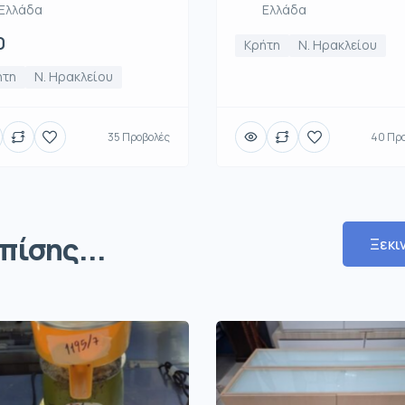
Ελλάδα
Ελλάδα
0
Κρήτη
Ν. Ηρακλείου
ήτη
Ν. Ηρακλείου
35 Προβολές
40 Πρ
πίσης...
Ξεκι