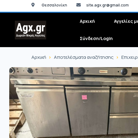
Θεσσαλονίκη
site.agx.gr@gmail.com
Αρχική
Αγγελίες μ
Σύνδεση/Login
Αρχική
Αποτελέσματα αναζήτησης
Επιχει