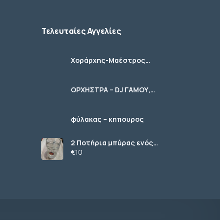
Τελευταίες Αγγελίες
Χοράρχης-Μαέστρος
Χορωδιών
ΟΡΧΗΣΤΡΑ – DJ ΓΑΜΟΥ,
ΚΟΙΝΩΝΙΚΩΝ ΕΚΔΗΛΩΣΕΩΝ
φύλακας – κηπουρος
2 Ποτήρια μπύρας ενός
λίτρου (1 L) γυάλινα με
€10
χερούλι