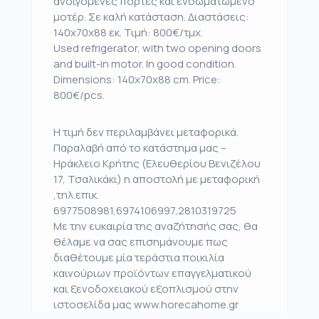
ανοιγόμενες πόρτες και ενσωματωμένο
μοτέρ. Σε καλή κατάσταση. Διαστάσεις:
140x70x88 εκ. Τιμή: 800€/τμχ.
Used refrigerator, with two opening doors
and built-in motor. In good condition.
Dimensions: 140x70x88 cm. Price:
800€/pcs.
Η τιμή δεν περιλαμβάνει μεταφορικά.
Παραλαβή από το κατάστημα μας –
Ηράκλειο Κρήτης (Ελευθερίου Βενιζέλου
17, Τσαλικάκι) η αποστολή με μεταφορική
,τηλ.επικ.
6977508981,6974106997,2810319725
Με την ευκαιρία της αναζήτησής σας, θα
θέλαμε να σας επισημάνουμε πως
διαθέτουμε μία τεράστια ποικιλία
καινούριων προϊόντων επαγγελματικού
και ξενοδοχειακού εξοπλισμού στην
ιστοσελίδα μας www.horecahome.gr