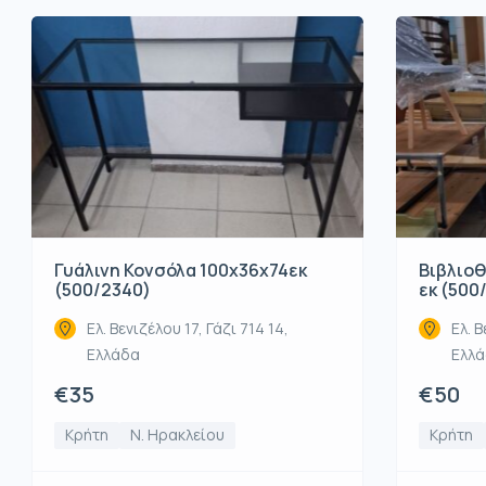
Βιβλιοθ
Γυάλινη Κονσόλα 100x36x74εκ
εκ (500
(500/2340)
Ελ. Β
Ελ. Βενιζέλου 17, Γάζι 714 14,
Ελλ
Ελλάδα
€50
€35
Κρήτη
Κρήτη
Ν. Ηρακλείου