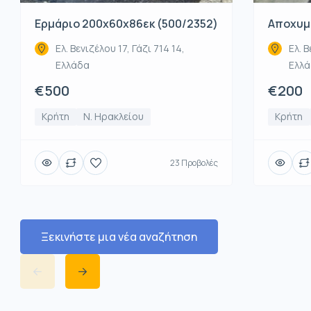
Ερμάριο 200x60x86εκ (500/2352)
Αποχυμω
Ελ. Βενιζέλου 17, Γάζι 714 14,
Ελ. Β
Ελλάδα
Ελλ
€500
€200
Κρήτη
Ν. Ηρακλείου
Κρήτη
23 Προβολές
Ξεκινήστε μια νέα αναζήτηση