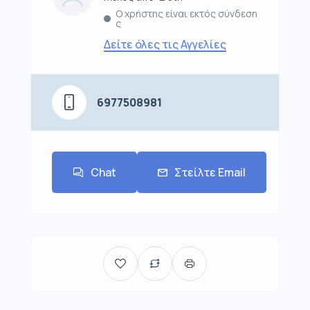
Ο χρήστης είναι εκτός σύνδεση
ς
Δείτε όλες τις Αγγελίες
6977508981
Chat
Στείλτε Email