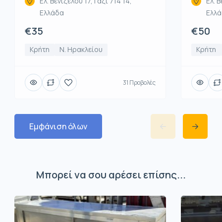
Ελ. Β
Ελ. Βενιζέλου 17, Γάζι 714 14,
Ελλ
Ελλάδα
€50
€35
Κρήτη
Κρήτη
Ν. Ηρακλείου
31 Προβολές
Εμφάνιση όλων
Μπορεί να σου αρέσει επίσης...