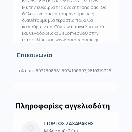
6977508981,6974106997,2810319725
Με την ευκαιρία της αναζητησης σας, θα
θέλαμε να σας επισημάνουμε πως
διαθέτουμε μία τεράστια ποικιλία
καινούριων προϊόντων επαγγελματικού
και ξενοδοχειακού εξοπλισμού στην
ιστοσελίδα μας www.horecahome.gr
Επικοινωνία
τηλ.επικ. 6977508981,6974106997,2810319725
Πληροφορίες αγγελιοδότη
ΓΙΩΡΓΟΣ ΖΑΧΑΡΑΚΗΣ
Μέλος από: 2 έτη