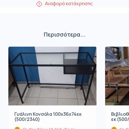
Αναφορά κατάχρησης
Περισσότερα...
Βιβλιοθ
Γυάλινη Κονσόλα 100x36x74εκ
εκ (500
(500/2340)