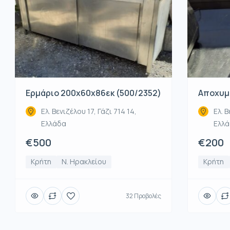
Ερμάριο 200x60x86εκ (500/2352)
Αποχυμω
Ελ. Βενιζέλου 17, Γάζι 714 14,
Ελ. Β
Ελλάδα
Ελλ
€500
€200
Κρήτη
Ν. Ηρακλείου
Κρήτη
32 Προβολές