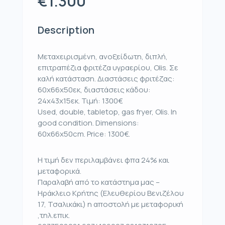
€1.300
Description
Μεταχειρισμένη, ανοξείδωτη, διπλή,
επιτραπέζια φριτέζα υγραερίου, Olis. Σε
καλή κατάσταση. Διαστάσεις φριτέζας:
60x66x50εκ, διαστάσεις κάδου:
24x43x15εκ. Τιμή: 1300€
Used, double, tabletop, gas fryer, Olis. In
good condition. Dimensions:
60x66x50cm. Price: 1300€.
Η τιμή δεν περιλαμβάνει φπα 24% και
μεταφορικά.
Παραλαβή από το κατάστημα μας –
Ηράκλειο Κρήτης (Ελευθερίου Βενιζέλου
17, Τσαλικάκι) η αποστολή με μεταφορική
,τηλ.επικ.