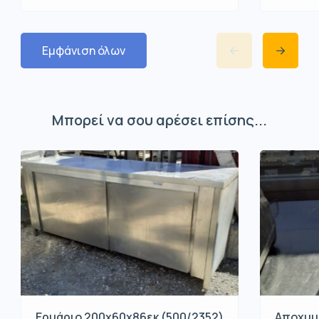
Εμφάνιση όλων
Μπορεί να σου αρέσει επίσης...
Ερμάριο 200x60x86εκ (500/2352)
Αποχυμω