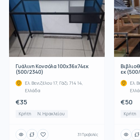
Βιβλιοθ
Γυάλινη Κονσόλα 100x36x74εκ
εκ (500
(500/2340)
Ελ. Β
Ελ. Βενιζέλου 17, Γάζι 714 14,
Ελλ
Ελλάδα
€50
€35
Κρήτη
Κρήτη
Ν. Ηρακλείου
31 Προβολές