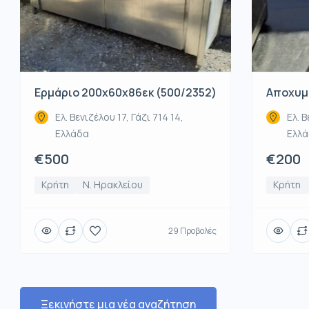
Ερμάριο 200x60x86εκ (500/2352)
Αποχυμω
Ελ. Βενιζέλου 17, Γάζι 714 14,
Ελ. Β
Ελλάδα
Ελλ
€500
€200
Κρήτη
Ν. Ηρακλείου
Κρήτη
29 Προβολές
Ξεκινήστε μια νέα αναζήτηση