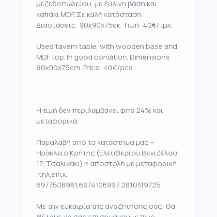
μεζεδοπωλείου, με ξύλινη βάση και
καπάκι MDF. Σε καλή κατάσταση.
Διαστάσεις: 90x90x75εκ. Τιμή: 40€/τμχ.
Used tavern table, with wooden base and
MDF top. In good condition. Dimensions:
90x90x75cm. Price: 40€/pcs.
Η τιμή δεν περιλαμβάνει φπα 24% και
μεταφορικά.
Παραλαβή από το κατάστημα μας –
Ηράκλειο Κρήτης (Ελευθερίου Βενιζέλου
17, Τσαλικάκι) η αποστολή με μεταφορική
,τηλ.επικ.
6977508981,6974106997,2810319725
Με την ευκαιρία της αναζητησης σας, θα
θέλαμε να σας επισημάνουμε πως