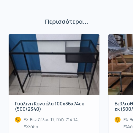
Περισσότερα...
Βιβλιοθ
Γυάλινη Κονσόλα 100x36x74εκ
εκ (500
(500/2340)
Ελ. Β
Ελ. Βενιζέλου 17, Γάζι 714 14,
Ελλ
Ελλάδα