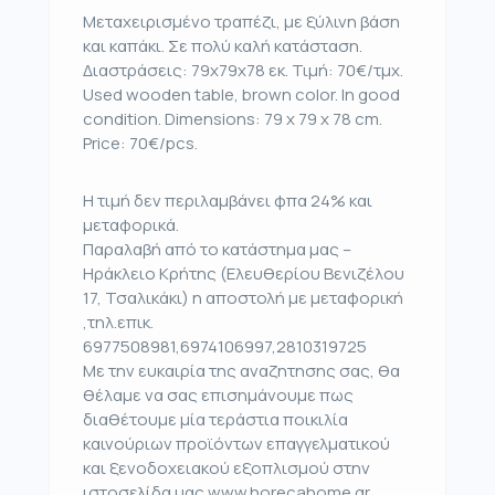
Μεταχειρισμένο τραπέζι, με ξύλινη βάση
και καπάκι. Σε πολύ καλή κατάσταση.
Διαστράσεις: 79x79x78 εκ. Τιμή: 70€/τμχ.
Used wooden table, brown color. In good
condition. Dimensions: 79 x 79 x 78 cm.
Price: 70€/pcs.
Η τιμή δεν περιλαμβάνει φπα 24% και
μεταφορικά.
Παραλαβή από το κατάστημα μας –
Ηράκλειο Κρήτης (Ελευθερίου Βενιζέλου
17, Τσαλικάκι) η αποστολή με μεταφορική
,τηλ.επικ.
6977508981,6974106997,2810319725
Με την ευκαιρία της αναζητησης σας, θα
θέλαμε να σας επισημάνουμε πως
διαθέτουμε μία τεράστια ποικιλία
καινούριων προϊόντων επαγγελματικού
και ξενοδοχειακού εξοπλισμού στην
ιστοσελίδα μας www.horecahome.gr