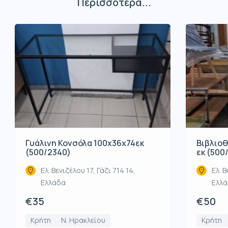
Περισσότερα...
Βιβλιοθ
Γυάλινη Κονσόλα 100x36x74εκ
εκ (500
(500/2340)
Ελ. Β
Ελ. Βενιζέλου 17, Γάζι 714 14,
Ελλ
Ελλάδα
€50
€35
Κρήτη
Κρήτη
Ν. Ηρακλείου