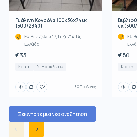
Βιβλιοθ
Γυάλινη Κονσόλα 100x36x74εκ
εκ (500
(500/2340)
Ελ. Β
Ελ. Βενιζέλου 17, Γάζι 714 14,
Ελλ
Ελλάδα
€50
€35
Κρήτη
Κρήτη
Ν. Ηρακλείου
30 Προβολές
Ξεκινήστε μια νέα αναζήτηση