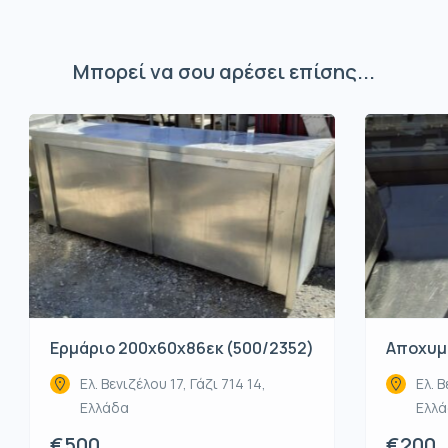
Μπορεί να σου αρέσει επίσης...
Ερμάριο 200x60x86εκ (500/2352)
Αποχυμω
Ελ. Βενιζέλου 17, Γάζι 714 14,
Ελ. Β
Ελλάδα
Ελλ
€500
€200