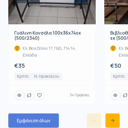
Βιβλιοθ
Γυάλινη Κονσόλα 100x36x74εκ
εκ (500
(500/2340)
Ελ. Β
Ελ. Βενιζέλου 17, Γάζι 714 14,
Ελλ
Ελλάδα
€50
€35
Κρήτη
Κρήτη
Ν. Ηρακλείου
34 Προβολές
Εμφάνιση όλων