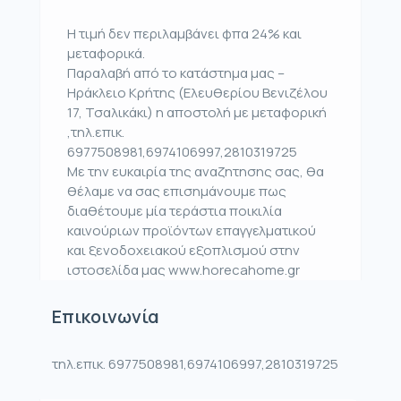
Η τιμή δεν περιλαμβάνει φπα 24% και
μεταφορικά.
Παραλαβή από το κατάστημα μας –
Ηράκλειο Κρήτης (Ελευθερίου Βενιζέλου
17, Τσαλικάκι) η αποστολή με μεταφορική
,τηλ.επικ.
6977508981,6974106997,2810319725
Με την ευκαιρία της αναζητησης σας, θα
θέλαμε να σας επισημάνουμε πως
διαθέτουμε μία τεράστια ποικιλία
καινούριων προϊόντων επαγγελματικού
και ξενοδοχειακού εξοπλισμού στην
ιστοσελίδα μας www.horecahome.gr
Επικοινωνία
τηλ.επικ. 6977508981,6974106997,2810319725