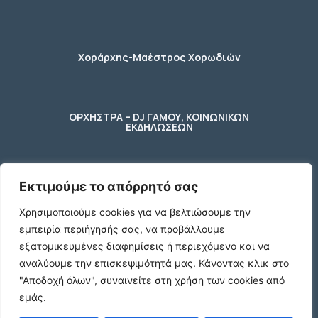
Χοράρχης-Μαέστρος Χορωδιών
ΟΡΧΗΣΤΡΑ – DJ ΓΑΜΟΥ, ΚΟΙΝΩΝΙΚΩΝ
ΕΚΔΗΛΩΣΕΩΝ
Εκτιμούμε το απόρρητό σας
φύλακας – κηπουρος
Χρησιμοποιούμε cookies για να βελτιώσουμε την
εμπειρία περιήγησής σας, να προβάλλουμε
2 Ποτήρια μπύρας ενός λίτρου (1 L)
εξατομικευμένες διαφημίσεις ή περιεχόμενο και να
γυάλινα με χερούλι
αναλύουμε την επισκεψιμότητά μας.
Κάνοντας κλικ στο
€10
"Αποδοχή όλων", συναινείτε στη χρήση των cookies από
εμάς.