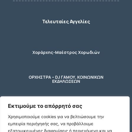
Τελευταίες Αγγελίες
Χοράρχης-Μαέστρος Χορωδιών
ΟΡΧΗΣΤΡΑ – DJ ΓΑΜΟΥ, ΚΟΙΝΩΝΙΚΩΝ
ΕΚΔΗΛΩΣΕΩΝ
Εκτιμούμε το απόρρητό σας
φύλακας – κηπουρος
Χρησιμοποιούμε cookies για να βελτιώσουμε την
εμπειρία περιήγησής σας, να προβάλλουμε
2 Ποτήρια μπύρας ενός λίτρου (1 L)
εξατομικευμένες διαφημίσεις ή περιεχόμενο και να