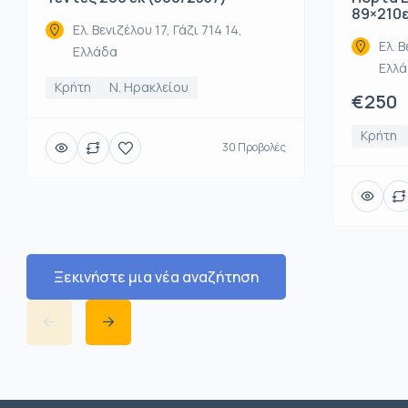
89×210
Ελ. Βενιζέλου 17, Γάζι 714 14,
Ελ. Β
Ελλάδα
Ελλ
Κρήτη
Ν. Ηρακλείου
€250
Κρήτη
30 Προβολές
Ξεκινήστε μια νέα αναζήτηση