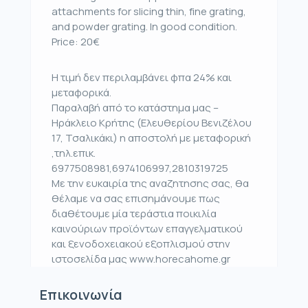
attachments for slicing thin, fine grating,
and powder grating. In good condition.
Price: 20€
Η τιμή δεν περιλαμβάνει φπα 24% και
μεταφορικά.
Παραλαβή από το κατάστημα μας –
Ηράκλειο Κρήτης (Ελευθερίου Βενιζέλου
17, Τσαλικάκι) η αποστολή με μεταφορική
,τηλ.επικ.
6977508981,6974106997,2810319725
Με την ευκαιρία της αναζητησης σας, θα
θέλαμε να σας επισημάνουμε πως
διαθέτουμε μία τεράστια ποικιλία
καινούριων προϊόντων επαγγελματικού
και ξενοδοχειακού εξοπλισμού στην
ιστοσελίδα μας www.horecahome.gr
Επικοινωνία