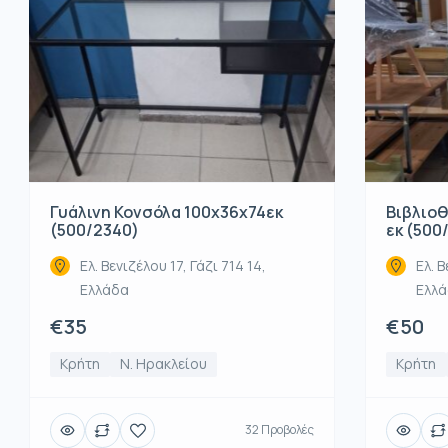
Βιβλιοθ
Γυάλινη Κονσόλα 100x36x74εκ
εκ (500
(500/2340)
Ελ. Β
Ελ. Βενιζέλου 17, Γάζι 714 14,
Ελλ
Ελλάδα
€50
€35
Κρήτη
Κρήτη
Ν. Ηρακλείου
32 Προβολές