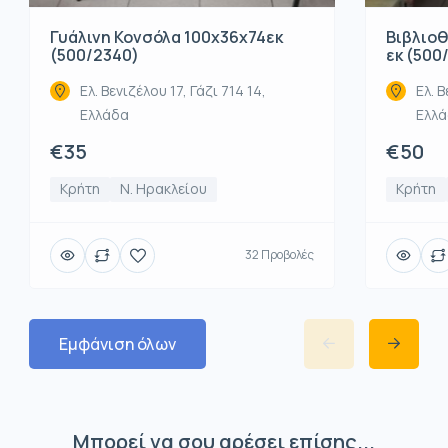
Βιβλιοθ
Γυάλινη Κονσόλα 100x36x74εκ
εκ (500
(500/2340)
Ελ. Β
Ελ. Βενιζέλου 17, Γάζι 714 14,
Ελλ
Ελλάδα
€50
€35
Κρήτη
Κρήτη
Ν. Ηρακλείου
32 Προβολές
Εμφάνιση όλων
Μπορεί να σου αρέσει επίσης...