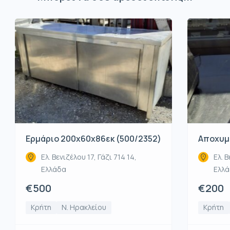
Ερμάριο 200x60x86εκ (500/2352)
Αποχυμω
Ελ. Βενιζέλου 17, Γάζι 714 14,
Ελ. Β
Ελλάδα
Ελλ
€500
€200
Κρήτη
Ν. Ηρακλείου
Κρήτη