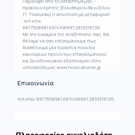
Παραλαβή από το κατάστημα μας –
Ηράκλειο Κρήτης (Ελευθερίου Βενιζέλου
17, Τσαλικάκι) η αποστολή με μεταφορική
,τηλ.επικ.
6977508981,6974106997,2810319725
Με την ευκαιρία της αναζητησης σας, θα
θέλαμε να σας επισημάνουμε πως
διαθέτουμε μία τεράστια ποικιλία
καινούριων προϊόντων επαγγελματικού
και ξενοδοχειακού εξοπλισμού στην
ιστοσελίδα μας www.horecahome.gr
Επικοινωνία
τηλ.επικ. 6977508981,6974106997,2810319725