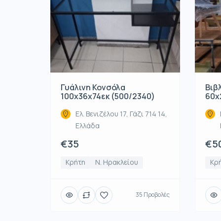
Γυάλινη Κονσόλα
Βιβ
100x36x74εκ (500/2340)
60x
Ελ. Βενιζέλου 17, Γάζι 714 14,
Ελλάδα
€35
€5
Κρήτη
Ν. Ηρακλείου
Κρ
35 Προβολές