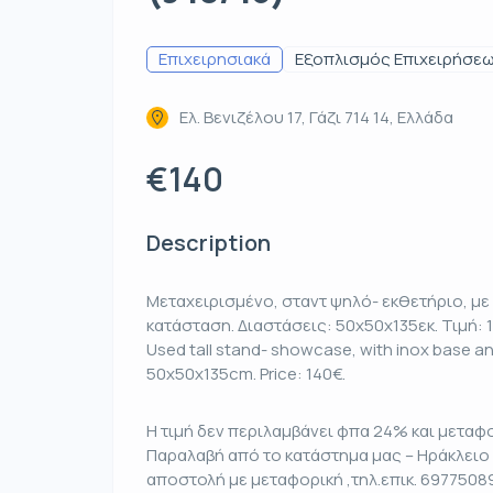
Επιχειρησιακά
Εξοπλισμός Επιχειρήσε
Ελ. Βενιζέλου 17, Γάζι 714 14, Ελλάδα
€140
Description
Μεταχειρισμένο, σταντ ψηλό- εκθετήριο, με 
κατάσταση. Διαστάσεις: 50x50x135εκ. Τιμή: 
Used tall stand- showcase, with inox base an
50x50x135cm. Price: 140€.
Η τιμή δεν περιλαμβάνει φπα 24% και μεταφο
Παραλαβή από το κατάστημα μας – Ηράκλειο 
αποστολή με μεταφορική ,τηλ.επικ. 6977508