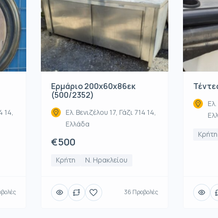
Ερμάριο 200x60x86εκ
Τέντες
(500/2352)
Ελ.
4 14,
Ελ. Βενιζέλου 17, Γάζι 714 14,
Ελ
Ελλάδα
Κρήτη
€500
Κρήτη
Ν. Ηρακλείου
οβολές
36 Προβολές