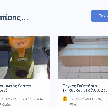
πίσης...
Ξεκι
χυμωτής Santos
Πάγκος Εκθετήριο
5/7)
174x80x45.5εκ (500/235
Ελ. Βενιζέλου 17, Γάζι 714 14,
Ελ. Βενιζέλου 17, Γάζι 71
Ελλάδα
Ελλάδα