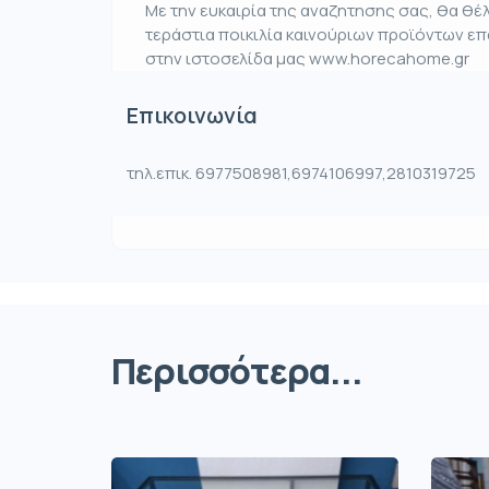
Με την ευκαιρία της αναζητησης σας, θα θ
τεράστια ποικιλία καινούριων προϊόντων ε
στην ιστοσελίδα μας www.horecahome.gr
Επικοινωνία
τηλ.επικ. 6977508981,6974106997,2810319725
Περισσότερα...