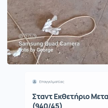
Επαγγελματίας
Σταντ Εκθετήριο Μετ
(940/45)