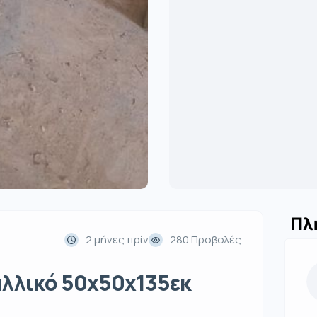
Πλ
2 μήνες πρίν
280 Προβολές
αλλικό 50x50x135εκ