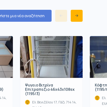
νήστε μια νέα αναζήτηση
Ψυγειο Βιτρίνα
Κόφτη
9)
Επιτραπεζιο 46x43x108εκ
(1195/
(1195/3)
4 14,
Ελ.
Ελ. Βενιζέλου 17, Γάζι 714 14,
Ελ