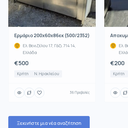
Ερμάριο 200x60x86εκ (500/2352)
Αποχυμω
Ελ. Βενιζέλου 17, Γάζι 714 14,
Ελ. Β
Ελλάδα
Ελλ
€500
€200
Κρήτη
Ν. Ηρακλείου
Κρήτη
36 Προβολές
Ξεκινήστε μια νέα αναζήτηση