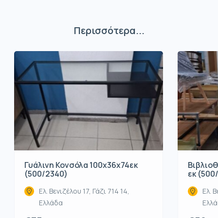
Περισσότερα...
Βιβλιοθ
Γυάλινη Κονσόλα 100x36x74εκ
εκ (500
(500/2340)
Ελ. Β
Ελ. Βενιζέλου 17, Γάζι 714 14,
Ελλ
Ελλάδα