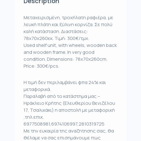
Description
Μεταχειρισμένη, τροχήλατη ραφιέρα, με
λευκή πλάτη και ξύλινη κορνίζα. Σε πολύ
καλή κατάσταση. Διαστάσεις:
78x70x260εκ. Τιμή: 300€/τμχ.
Used shelf unit, with wheels, wooden back
and wooden frame. In very good
condition. Dimensions: 78x70x260cm.
Price: 300€/pcs.
Η τιμή δεν περιλαμβάνει φπα 24% και
μεταφορικά.
Παραλαβή από το κατάστημα μας –
Ηράκλειο Κρήτης (Ελευθερίου Βενιζέλου
17, Τσαλικάκι) η αποστολή με μεταφορική
,τηλ.επικ.
6977508981,6974106997,2810319725
Με την ευκαιρία της αναζητησης σας, θα
θέλαμε να σας επισημάνουμε πως