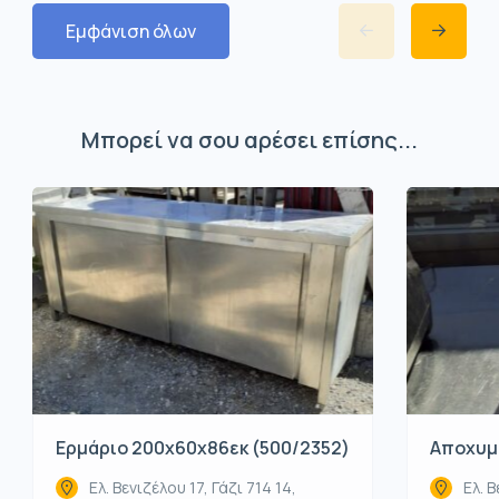
Εμφάνιση όλων
Μπορεί να σου αρέσει επίσης...
Ερμάριο 200x60x86εκ (500/2352)
Αποχυμω
Ελ. Βενιζέλου 17, Γάζι 714 14,
Ελ. Β