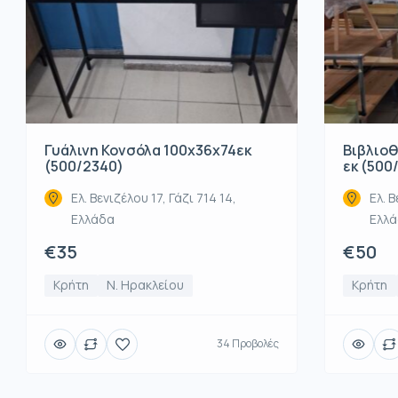
Βιβλιοθ
Γυάλινη Κονσόλα 100x36x74εκ
εκ (500
(500/2340)
Ελ. Β
Ελ. Βενιζέλου 17, Γάζι 714 14,
Ελλ
Ελλάδα
€50
€35
Κρήτη
Κρήτη
Ν. Ηρακλείου
34 Προβολές