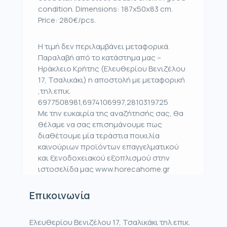
condition. Dimensions: 187x50x83 cm.
Price: 280€/pcs.
Η τιμή δεν περιλαμβάνει μεταφορικά.
Παραλαβή από το κατάστημα μας –
Ηράκλειο Κρήτης (Ελευθερίου Βενιζέλου
17, Τσαλικάκι) η αποστολή με μεταφορική
,τηλ.επικ.
6977508981,6974106997,2810319725
Με την ευκαιρία της αναζήτησής σας, θα
θέλαμε να σας επισημάνουμε πως
διαθέτουμε μία τεράστια ποικιλία
καινούριων προϊόντων επαγγελματικού
και ξενοδοχειακού εξοπλισμού στην
ιστοσελίδα μας www.horecahome.gr
Επικοινωνία
Ελευθερίου Βενιζέλου 17, Τσαλικάκι τηλ.επικ.