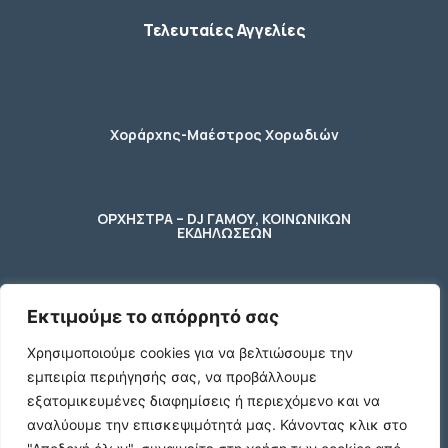
Τελευταίες Αγγελίες
Χοράρχης-Μαέστρος Χορωδιών
ΟΡΧΗΣΤΡΑ – DJ ΓΑΜΟΥ, ΚΟΙΝΩΝΙΚΩΝ
ΕΚΔΗΛΩΣΕΩΝ
Εκτιμούμε το απόρρητό σας
φύλακας – κηπουρος
Χρησιμοποιούμε cookies για να βελτιώσουμε την
εμπειρία περιήγησής σας, να προβάλλουμε
2 Ποτήρια μπύρας ενός λίτρου (1 L)
εξατομικευμένες διαφημίσεις ή περιεχόμενο και να
γυάλινα με χερούλι
αναλύουμε την επισκεψιμότητά μας.
Κάνοντας κλικ στο
€10