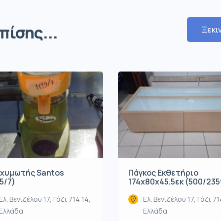
πίσης...
Ξεκι
χυμωτής Santos
Πάγκος Εκθετήριο
5/7)
174x80x45.5εκ (500/235
Ελ. Βενιζέλου 17, Γάζι 714 14,
Ελ. Βενιζέλου 17, Γάζι 71
Ελλάδα
Ελλάδα