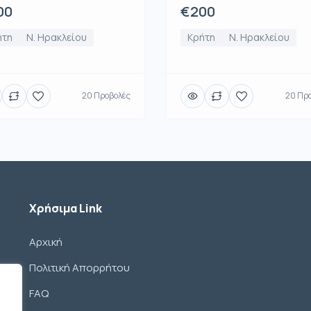
00
€200
ήτη
Ν. Ηρακλείου
Κρήτη
Ν. Ηρακλείου
20 Προβολές
20 Πρ
Χρήσιμα Link
Αρχική
Πολιτική Απορρήτου
FAQ