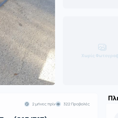
Χωρίς Φωτογραφ
Πλ
2 μήνες πρίν
322 Προβολές