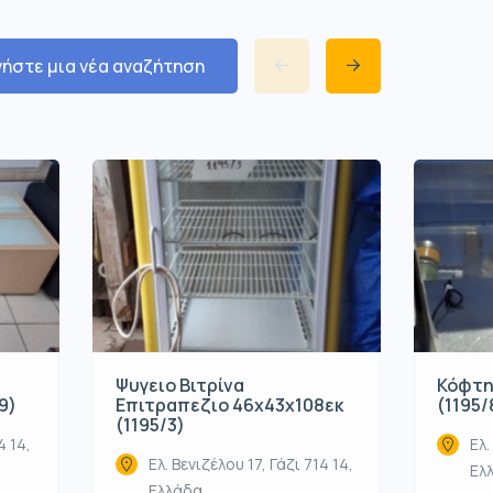
νήστε μια νέα αναζήτηση
Ψυγειο Βιτρίνα
Κόφτη
9)
Επιτραπεζιο 46x43x108εκ
(1195/
(1195/3)
4 14,
Ελ.
Ελ. Βενιζέλου 17, Γάζι 714 14,
Ελ
Ελλάδα