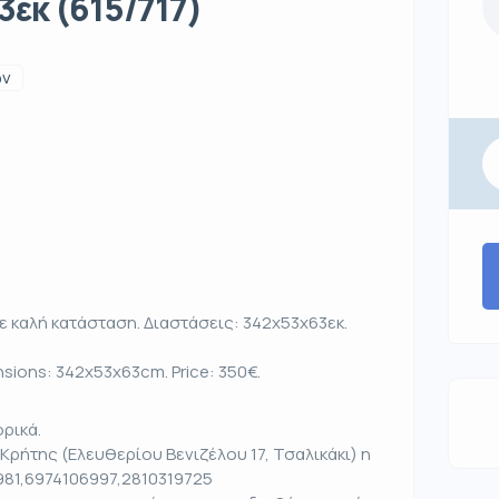
3εκ (615/717)
ων
ε καλή κατάσταση. Διαστάσεις: 342x53x63εκ.
ensions: 342x53x63cm. Price: 350€.
ρικά.
Κρήτης (Ελευθερίου Βενιζέλου 17, Τσαλικάκι) η
981,6974106997,2810319725