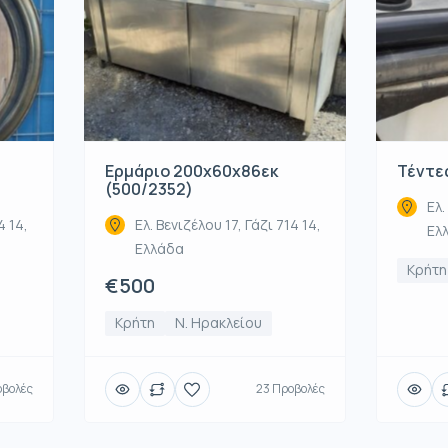
Ερμάριο 200x60x86εκ
Τέντες
(500/2352)
Ελ.
4 14,
Ελ. Βενιζέλου 17, Γάζι 714 14,
Ελ
Ελλάδα
Κρήτη
€500
Κρήτη
Ν. Ηρακλείου
οβολές
23 Προβολές