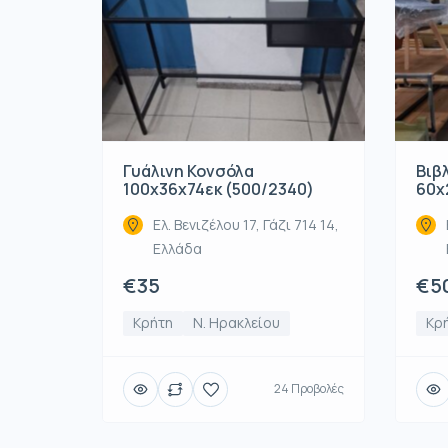
Γυάλινη Κονσόλα
Βιβ
100x36x74εκ (500/2340)
60x
Ελ. Βενιζέλου 17, Γάζι 714 14,
Ελλάδα
€35
€5
Κρήτη
Ν. Ηρακλείου
Κρ
24 Προβολές