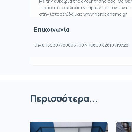
Με την ευκαιρία της αναζητησης σας, θα θ
τεράστια ποικιλία καινούριων προϊόντων ε
στην ιστοσελίδα μας www.horecahome.gr
Επικοινωνία
τηλ.επικ. 6977508981,6974106997,2810319725
Περισσότερα...