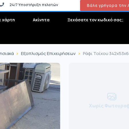
24/7 Υποστήριξη πελατών
Βάλε γρήγορα την Α
ε χάρτη
Ακίνητα
Ξεχάσατε τον κωδικό σας;
ρησιακά
Εξοπλισμός Επιχειρήσεων
Ράφι Τοίχου 342x53x63
Χωρίς Φωτογραφ