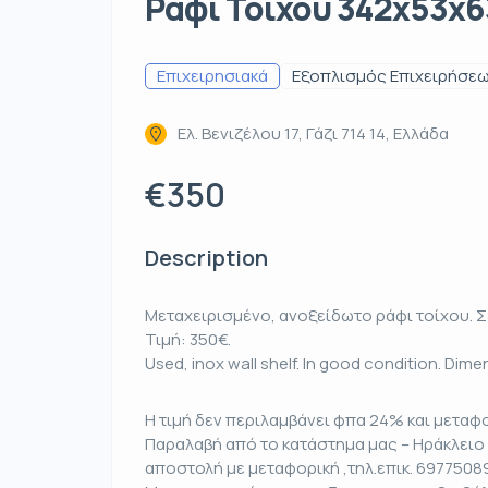
Ράφι Τοίχου 342x53x6
Επιχειρησιακά
Εξοπλισμός Επιχειρήσε
Ελ. Βενιζέλου 17, Γάζι 714 14, Ελλάδα
€350
Description
Μεταχειρισμένο, ανοξείδωτο ράφι τοίχου. Σ
Τιμή: 350€.
Used, inox wall shelf. In good condition. Dim
Η τιμή δεν περιλαμβάνει φπα 24% και μεταφο
Παραλαβή από το κατάστημα μας – Ηράκλειο 
αποστολή με μεταφορική ,τηλ.επικ. 6977508