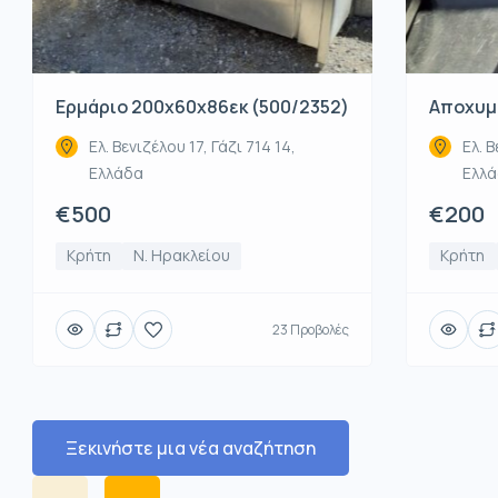
Ερμάριο 200x60x86εκ (500/2352)
Αποχυμω
Ελ. Βενιζέλου 17, Γάζι 714 14,
Ελ. Β
Ελλάδα
Ελλ
€500
€200
Κρήτη
Ν. Ηρακλείου
Κρήτη
23 Προβολές
Ξεκινήστε μια νέα αναζήτηση