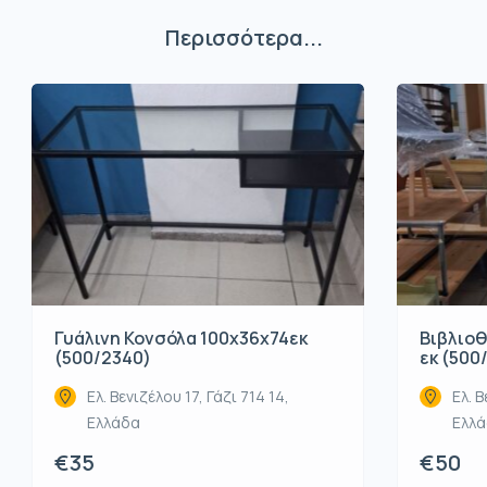
Περισσότερα...
Βιβλιοθ
Γυάλινη Κονσόλα 100x36x74εκ
εκ (500
(500/2340)
Ελ. Β
Ελ. Βενιζέλου 17, Γάζι 714 14,
Ελλ
Ελλάδα
€50
€35