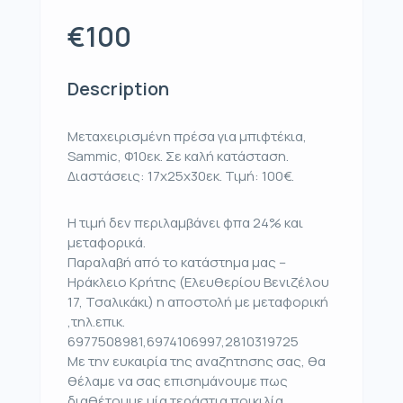
€100
Description
Μεταχειρισμένη πρέσα για μπιφτέκια,
Sammic, Φ10εκ. Σε καλή κατάσταση.
Διαστάσεις: 17x25x30εκ. Τιμή: 100€.
Η τιμή δεν περιλαμβάνει φπα 24% και
μεταφορικά.
Παραλαβή από το κατάστημα μας –
Ηράκλειο Κρήτης (Ελευθερίου Βενιζέλου
17, Τσαλικάκι) η αποστολή με μεταφορική
,τηλ.επικ.
6977508981,6974106997,2810319725
Με την ευκαιρία της αναζητησης σας, θα
θέλαμε να σας επισημάνουμε πως
διαθέτουμε μία τεράστια ποικιλία