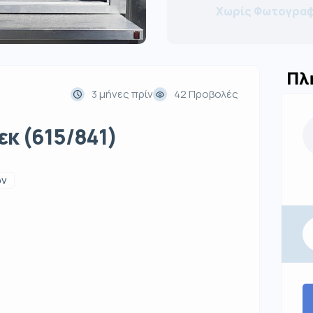
Χωρίς Φωτογραφ
Πλ
3 μήνες πρίν
42 Προβολές
κ (615/841)
ων