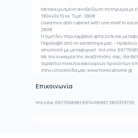
Μεταχειρισμένη ανοξείδωτη ποτηριέρα με έν
190x40x70 εκ. Τιμή: 280€
Used inox dish cabinet with one shelf. In exc
280€.
Η τιμή δεν περιλαμβάνει φπα 24% και μεταφο
Παραλαβή από το κατάστημα μας – Ηράκλειο 
αποστολή με μεταφορική ,τηλ.επικ. 6977508
Με την ευκαιρία της αναζητησης σας, θα θ
τεράστια ποικιλία καινούριων προϊόντων ε
στην ιστοσελίδα μας www.horecahome.gr
Επικοινωνία
τηλ.επικ. 6977508981,6974106997,2810319725