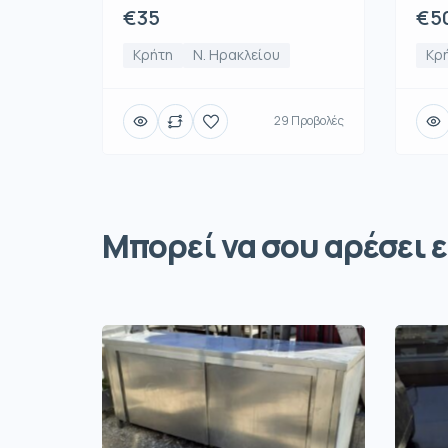
€35
€5
Κρήτη
Ν. Ηρακλείου
Κρ
29 Προβολές
Μπορεί να σου αρέσει ε