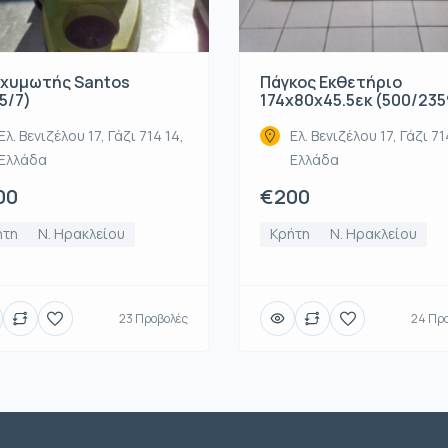
χυμωτής Santos
Πάγκος Εκθετήριο
5/7)
174x80x45.5εκ (500/235
Ελ. Βενιζέλου 17, Γάζι 714 14,
Ελ. Βενιζέλου 17, Γάζι 71
Ελλάδα
Ελλάδα
00
€200
ήτη
Ν. Ηρακλείου
Κρήτη
Ν. Ηρακλείου
23 Προβολές
24 Πρ