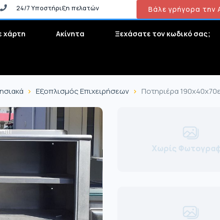
24/7 Υποστήριξη πελατών
Βάλε γρήγορα την Α
ε χάρτη
Ακίνητα
Ξεχάσατε τον κωδικό σας;
ρησιακά
Εξοπλισμός Επιχειρήσεων
Ποτηριέρα 190x40x70ε
Χωρίς Φωτογραφ