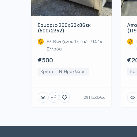
Ερμάριο 200x60x86εκ
Απο
(500/2352)
(119
Ελ. Βενιζέλου 17, Γάζι 714 14,
Ελλάδα
€500
€2
Κρήτη
Ν. Ηρακλείου
Κρ
29 Προβολές