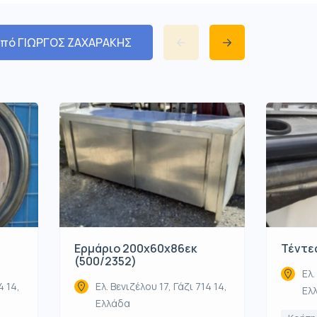
από ΓΙΩΡΓΟΣ ΖΑΧΑΡΑΚΗΣ
Ερμάριο 200x60x86εκ
Τέντες
(500/2352)
Ελ.
4 14,
Ελ. Βενιζέλου 17, Γάζι 714 14,
Ελ
Ελλάδα