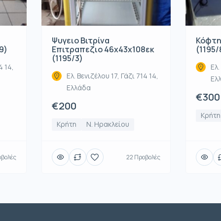
Ψυγειο Βιτρίνα
Κόφτη
9)
Επιτραπεζιο 46x43x108εκ
(1195/
(1195/3)
4 14,
Ελ.
Ελ. Βενιζέλου 17, Γάζι 714 14,
Ελ
Ελλάδα
€300
€200
Κρήτη
Κρήτη
Ν. Ηρακλείου
οβολές
22 Προβολές