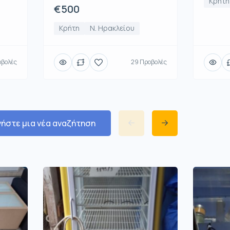
Κρήτη
€500
Κρήτη
Ν. Ηρακλείου
οβολές
29 Προβολές
νήστε μια νέα αναζήτηση