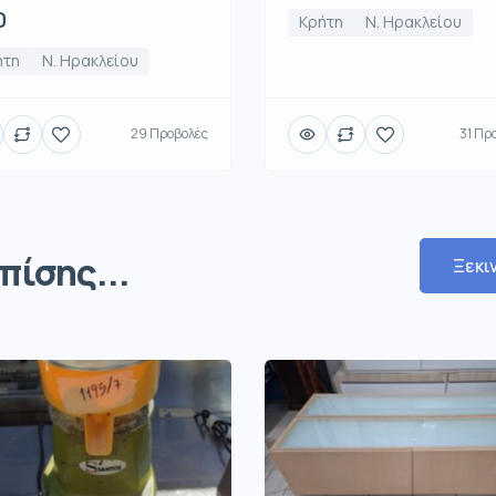
0
Κρήτη
Ν. Ηρακλείου
ήτη
Ν. Ηρακλείου
29 Προβολές
31 Πρ
πίσης...
Ξεκι