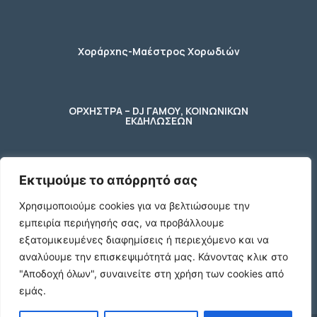
Χοράρχης-Μαέστρος Χορωδιών
ΟΡΧΗΣΤΡΑ – DJ ΓΑΜΟΥ, ΚΟΙΝΩΝΙΚΩΝ
ΕΚΔΗΛΩΣΕΩΝ
Εκτιμούμε το απόρρητό σας
φύλακας – κηπουρος
Χρησιμοποιούμε cookies για να βελτιώσουμε την
εμπειρία περιήγησής σας, να προβάλλουμε
2 Ποτήρια μπύρας ενός λίτρου (1 L)
εξατομικευμένες διαφημίσεις ή περιεχόμενο και να
γυάλινα με χερούλι
αναλύουμε την επισκεψιμότητά μας.
Κάνοντας κλικ στο
€10
"Αποδοχή όλων", συναινείτε στη χρήση των cookies από
εμάς.