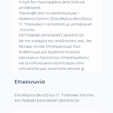
Η τιμή δεν περιλαμβάνει φπα 24% και
μεταφορικά.
Παραλαβή από το κατάστημα μας –
Ηράκλειο Κρήτης (Ελευθερίου Βενιζέλου
17, Τσαλικάκι) η αποστολή με μεταφορική
,τηλ.επικ.
6977508981,6974106997,2810319725
Με την ευκαιρία της αναζητησης σας, θα
θέλαμε να σας επισημάνουμε πως
διαθέτουμε μία τεράστια ποικιλία
καινούριων προϊόντων επαγγελματικού
και ξενοδοχειακού εξοπλισμού στην
ιστοσελίδα μας www.horecahome.gr
Επικοινωνία
Ελευθερίου Βενιζέλου 17, Τσαλικάκι τηλ.επικ.
6977508981,6974106997,2810319725