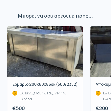
Μπορεί να σου αρέσει επίσης...
Ερμάριο 200x60x86εκ (500/2352)
Αποχυμω
Ελ. Βενιζέλου 17, Γάζι 714 14,
Ελ. Β
Ελλάδα
Ελλ
€500
€200