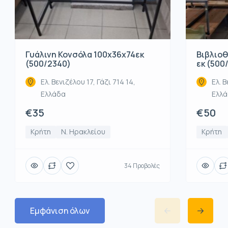
Βιβλιοθ
Γυάλινη Κονσόλα 100x36x74εκ
εκ (500
(500/2340)
Ελ. Β
Ελ. Βενιζέλου 17, Γάζι 714 14,
Ελλ
Ελλάδα
€50
€35
Κρήτη
Κρήτη
Ν. Ηρακλείου
34 Προβολές
Εμφάνιση όλων