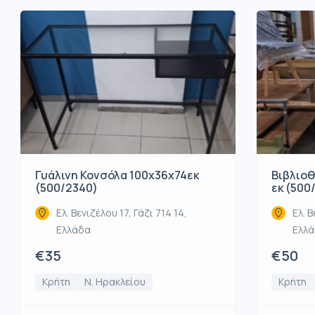
Βιβλιοθ
Γυάλινη Κονσόλα 100x36x74εκ
εκ (500
(500/2340)
Ελ. Β
Ελ. Βενιζέλου 17, Γάζι 714 14,
Ελλ
Ελλάδα
€50
€35
Κρήτη
Κρήτη
Ν. Ηρακλείου