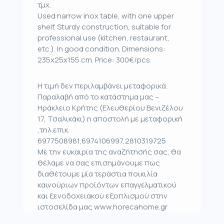
τμχ.
Used narrow inox table, with one upper
shelf. Sturdy construction, suitable for
professional use (kitchen, restaurant,
etc.). In good condition. Dimensions:
235x25x155 cm. Price: 300€/pcs.
Η τιμή δεν περιλαμβάνει μεταφορικά.
Παραλαβή από το κατάστημα μας –
Ηράκλειο Κρήτης (Ελευθερίου Βενιζέλου
17, Τσαλικάκι) η αποστολή με μεταφορική
,τηλ.επικ.
6977508981,6974106997,2810319725
Με την ευκαιρία της αναζήτησής σας, θα
θέλαμε να σας επισημάνουμε πως
διαθέτουμε μία τεράστια ποικιλία
καινούριων προϊόντων επαγγελματικού
και ξενοδοχειακού εξοπλισμού στην
ιστοσελίδα μας www.horecahome.gr