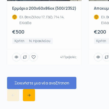
Ερμάριο 200x60x86εκ (500/2352)
Αποχυμω
Ελ. Βενιζέλου 17, Γάζι 714 14,
Ελ. Β
Ελλάδα
Ελλ
€500
€200
Κρήτη
Ν. Ηρακλείου
Κρήτη
41 Προβολές
Ξεκινήστε μια νέα αναζήτηση