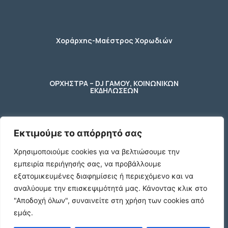
Χοράρχης-Μαέστρος Χορωδιών
ΟΡΧΗΣΤΡΑ – DJ ΓΑΜΟΥ, ΚΟΙΝΩΝΙΚΩΝ
ΕΚΔΗΛΩΣΕΩΝ
Εκτιμούμε το απόρρητό σας
φύλακας – κηπουρος
Χρησιμοποιούμε cookies για να βελτιώσουμε την
εμπειρία περιήγησής σας, να προβάλλουμε
2 Ποτήρια μπύρας ενός λίτρου (1 L)
εξατομικευμένες διαφημίσεις ή περιεχόμενο και να
γυάλινα με χερούλι
αναλύουμε την επισκεψιμότητά μας.
Κάνοντας κλικ στο
€10
"Αποδοχή όλων", συναινείτε στη χρήση των cookies από
εμάς.