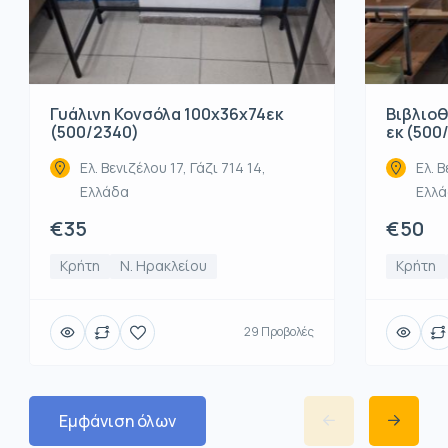
Βιβλιοθ
Γυάλινη Κονσόλα 100x36x74εκ
εκ (500
(500/2340)
Ελ. Β
Ελ. Βενιζέλου 17, Γάζι 714 14,
Ελλ
Ελλάδα
€50
€35
Κρήτη
Κρήτη
Ν. Ηρακλείου
29 Προβολές
Εμφάνιση όλων