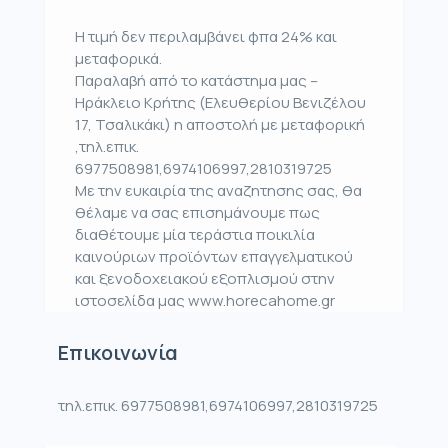
Η τιμή δεν περιλαμβάνει φπα 24% και
μεταφορικά.
Παραλαβή από το κατάστημα μας –
Ηράκλειο Κρήτης (Ελευθερίου Βενιζέλου
17, Τσαλικάκι) η αποστολή με μεταφορική
,τηλ.επικ.
6977508981,6974106997,2810319725
Με την ευκαιρία της αναζητησης σας, θα
θέλαμε να σας επισημάνουμε πως
διαθέτουμε μία τεράστια ποικιλία
καινούριων προϊόντων επαγγελματικού
και ξενοδοχειακού εξοπλισμού στην
ιστοσελίδα μας www.horecahome.gr
Επικοινωνία
τηλ.επικ. 6977508981,6974106997,2810319725