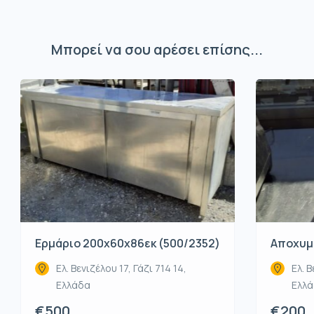
Μπορεί να σου αρέσει επίσης...
Ερμάριο 200x60x86εκ (500/2352)
Αποχυμω
Ελ. Βενιζέλου 17, Γάζι 714 14,
Ελ. Β
Ελλάδα
Ελλ
€500
€200