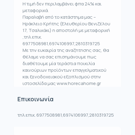
Η τιμή δεν περιλαμβάνει φπα 24% και
μεταφορικά.
Παραλαβή από το κατάστημα μας –
Ηράκλειο Κρήτης (Ελευθερίου Βενιζέλου
17, Τσαλικάκι) η αποστολή με μεταφορική
,τηλ.επικ.
6977508981,6974106997,2810319725
Με την ευκαιρία της αναζητησης σας, θα
θέλαμε να σας επισημάνουμε πως
διαθέτουμε μία τεράστια ποικιλία
καινούριων προϊόντων επαγγελματικού
και ξενοδοχειακού εξοπλισμού στην
ιστοσελίδα μας www.horecahome.gr
Επικοινωνία
τηλ.επικ. 6977508981,6974106997,2810319725