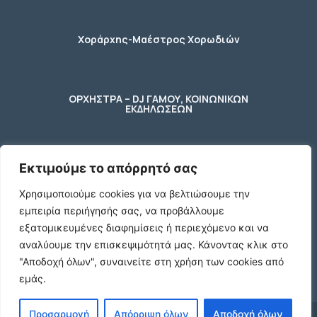
Χοράρχης-Μαέστρος Χορωδιών
ΟΡΧΗΣΤΡΑ – DJ ΓΑΜΟΥ, ΚΟΙΝΩΝΙΚΩΝ
ΕΚΔΗΛΩΣΕΩΝ
Εκτιμούμε το απόρρητό σας
φύλακας – κηπουρος
Χρησιμοποιούμε cookies για να βελτιώσουμε την
εμπειρία περιήγησής σας, να προβάλλουμε
2 Ποτήρια μπύρας ενός λίτρου (1 L)
εξατομικευμένες διαφημίσεις ή περιεχόμενο και να
γυάλινα με χερούλι
αναλύουμε την επισκεψιμότητά μας.
Κάνοντας κλικ στο
€10
"Αποδοχή όλων", συναινείτε στη χρήση των cookies από
εμάς.
Προσαρμογή
Απόρριψη όλων
Αποδοχή όλων