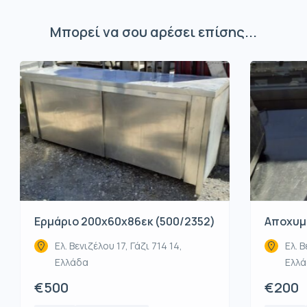
Μπορεί να σου αρέσει επίσης...
Ερμάριο 200x60x86εκ (500/2352)
Αποχυμω
Ελ. Βενιζέλου 17, Γάζι 714 14,
Ελ. Β
Ελλάδα
Ελλ
€500
€200