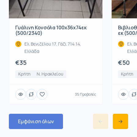
Βιβλιοθ
Γυάλινη Κονσόλα 100x36x74εκ
εκ (500
(500/2340)
Ελ. Β
Ελ. Βενιζέλου 17, Γάζι 714 14,
Ελλ
Ελλάδα
€50
€35
Κρήτη
Κρήτη
Ν. Ηρακλείου
35 Προβολές
Εμφάνιση όλων