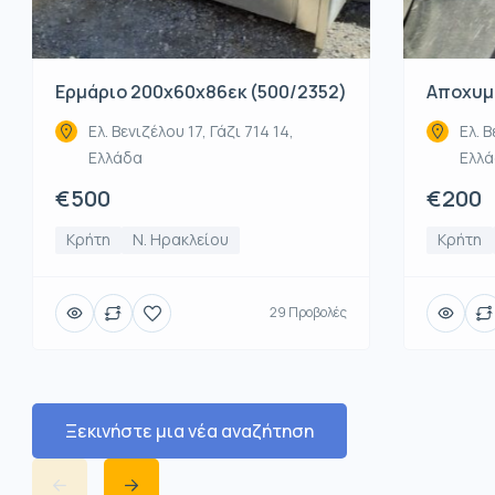
Ερμάριο 200x60x86εκ (500/2352)
Αποχυμω
Ελ. Βενιζέλου 17, Γάζι 714 14,
Ελ. Β
Ελλάδα
Ελλ
€500
€200
Κρήτη
Ν. Ηρακλείου
Κρήτη
29 Προβολές
Ξεκινήστε μια νέα αναζήτηση