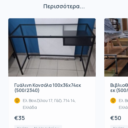
Περισσότερα...
Βιβλιοθ
Γυάλινη Κονσόλα 100x36x74εκ
εκ (500
(500/2340)
Ελ. Β
Ελ. Βενιζέλου 17, Γάζι 714 14,
Ελλ
Ελλάδα
€50
€35