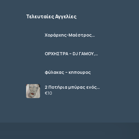
Τελευταίες Αγγελίες
Χοράρχης-Μαέστρος
Χορωδιών
ΟΡΧΗΣΤΡΑ – DJ ΓΑΜΟΥ,
ΚΟΙΝΩΝΙΚΩΝ ΕΚΔΗΛΩΣΕΩΝ
φύλακας – κηπουρος
2 Ποτήρια μπύρας ενός
λίτρου (1 L) γυάλινα με
€10
χερούλι