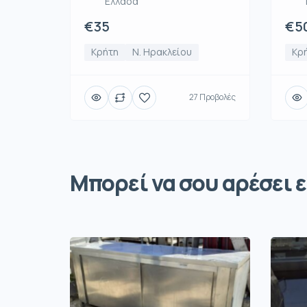
Ελλάδα
€35
€5
Κρήτη
Ν. Ηρακλείου
Κρ
27 Προβολές
Μπορεί να σου αρέσει ε