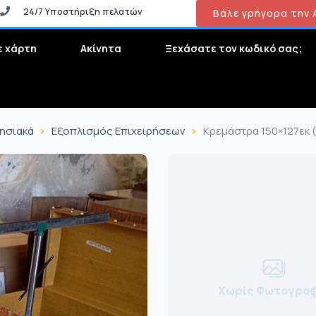
24/7 Υποστήριξη πελατών
Βάλε γρήγορα την Α
ε χάρτη
Ακίνητα
Ξεχάσατε τον κωδικό σας;
ρησιακά
Εξοπλισμός Επιχειρήσεων
Κρεμάστρα 150×127εκ (
Χωρίς Φωτογραφ