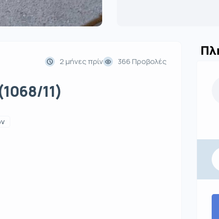
Πλ
2 μήνες πρίν
366 Προβολές
(1068/11)
ων