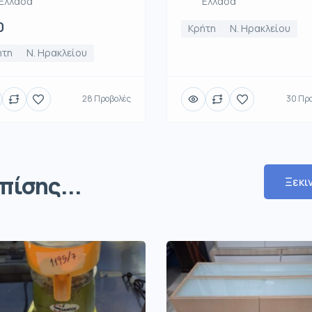
Ελλάδα
Ελλάδα
0
Κρήτη
Ν. Ηρακλείου
ήτη
Ν. Ηρακλείου
28 Προβολές
30 Πρ
πίσης...
Ξεκι