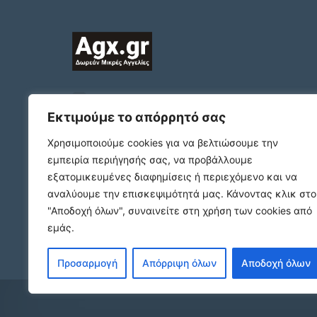
2312132324
ΠΛΑΤΩΝΟΣ 1 Τ.Κ. 54631
Εκτιμούμε το απόρρητό σας
ΘΕΣΣΑΛΟΝΙΚΗ
Χρησιμοποιούμε cookies για να βελτιώσουμε την
support@agx.gr
εμπειρία περιήγησής σας, να προβάλλουμε
Follow our social media
εξατομικευμένες διαφημίσεις ή περιεχόμενο και να
αναλύουμε την επισκεψιμότητά μας.
Κάνοντας κλικ στο
"Αποδοχή όλων", συναινείτε στη χρήση των cookies από
εμάς.
Προσαρμογή
Απόρριψη όλων
Αποδοχή όλων