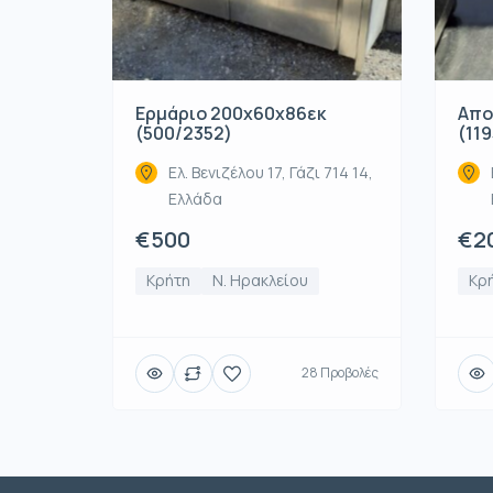
Ερμάριο 200x60x86εκ
Απο
(500/2352)
(119
Ελ. Βενιζέλου 17, Γάζι 714 14,
Ελλάδα
€500
€2
Κρήτη
Ν. Ηρακλείου
Κρ
28 Προβολές