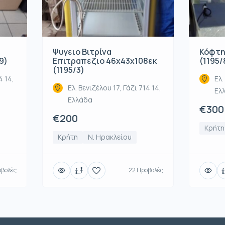
Ψυγειο Βιτρίνα
Κόφτη
9)
Επιτραπεζιο 46x43x108εκ
(1195/
(1195/3)
4 14,
Ελ.
Ελ. Βενιζέλου 17, Γάζι 714 14,
Ελ
Ελλάδα
€300
€200
Κρήτη
Κρήτη
Ν. Ηρακλείου
οβολές
22 Προβολές