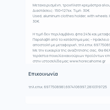
Μεταχειρισμένη, τροχήλατη κρεμάστρα αλουμ
Διαστάσεις: 150×127εκ. Τιμή: 30€.
Used, aluminum clothes holder, with wheels. 
30€.
Η τιμή δεν περιλαμβάνει φπα 24% και μεταφο
Παραλαβή από το κατάστημα μας – Ηράκλειο 
αποστολή με μεταφορική ,τηλ.επικ. 6977508
Με την ευκαιρία της αναζητησης σας, θα θ
τεράστια ποικιλία καινούριων προϊόντων ε
στην ιστοσελίδα μας www.horecahome.gr
Επικοινωνία
τηλ.επικ. 6977508981,6974106997,2810319725