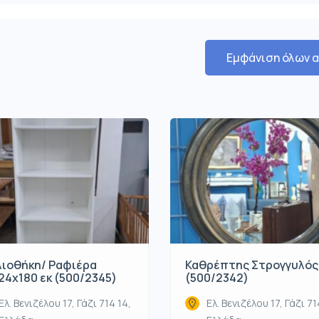
Εμφάνιση όλων 
λιοθήκη/ Ραφιέρα
Καθρέπτης Στρογγυλός
24x180 εκ (500/2345)
(500/2342)
Ελ. Βενιζέλου 17, Γάζι 714 14,
Ελ. Βενιζέλου 17, Γάζι 71