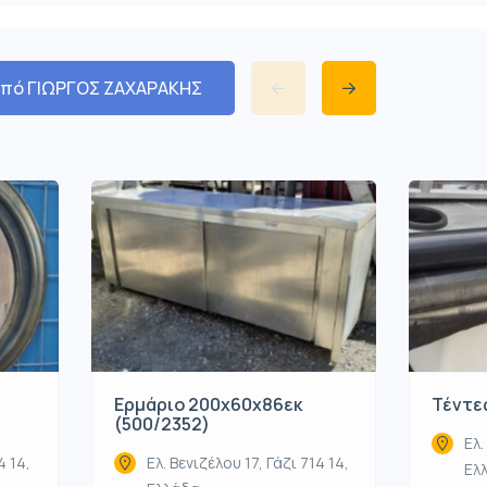
από ΓΙΩΡΓΟΣ ΖΑΧΑΡΑΚΗΣ
Ερμάριο 200x60x86εκ
Τέντες
(500/2352)
Ελ.
4 14,
Ελ. Βενιζέλου 17, Γάζι 714 14,
Ελ