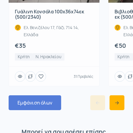
Βιβλιοθ
Γυάλινη Κονσόλα 100x36x74εκ
εκ (500
(500/2340)
Ελ. Β
Ελ. Βενιζέλου 17, Γάζι 714 14,
Ελλ
Ελλάδα
€50
€35
Κρήτη
Κρήτη
Ν. Ηρακλείου
31 Προβολές
Εμφάνιση όλων
Μπορεί να σου αρέσει επίσης...