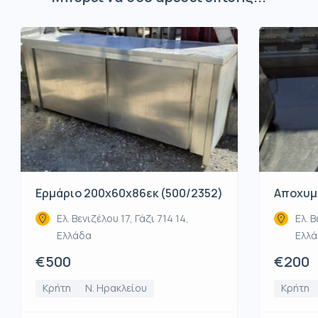
Ερμάριο 200x60x86εκ (500/2352)
Αποχυμω
Ελ. Βενιζέλου 17, Γάζι 714 14,
Ελ. Β
Ελλάδα
Ελλ
€500
€200
Κρήτη
Ν. Ηρακλείου
Κρήτη