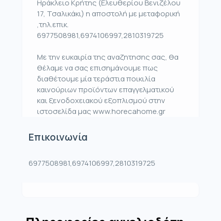
Ηράκλειο Κρήτης (Ελευθερίου Βενιζέλου
17, Τσαλικάκι) η αποστολή με μεταφορική
,τηλ.επικ.
6977508981,6974106997,2810319725
Με την ευκαιρία της αναζητησης σας, θα
θέλαμε να σας επισημάνουμε πως
διαθέτουμε μία τεράστια ποικιλία
καινούριων προϊόντων επαγγελματικού
και ξενοδοχειακού εξοπλισμού στην
ιστοσελίδα μας www.horecahome.gr
Επικοινωνία
6977508981,6974106997,2810319725