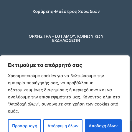
Χοράρχης-Μαέστρος Χορωδιών
ΟΡΧΗΣΤΡΑ – DJ ΓΑΜΟΥ, ΚΟΙΝΩΝΙΚΩΝ
ΕΚΔΗΛΩΣΕΩΝ
Εκτιμούμε το απόρρητό σας
φύλακας – κηπουρος
Χρησιμοποιούμε cookies για να βελτιώσουμε την
εμπειρία περιήγησής σας, να προβάλλουμε
2 Ποτήρια μπύρας ενός λίτρου (1 L)
εξατομικευμένες διαφημίσεις ή περιεχόμενο και να
γυάλινα με χερούλι
αναλύουμε την επισκεψιμότητά μας.
Κάνοντας κλικ στο
€10
"Αποδοχή όλων", συναινείτε στη χρήση των cookies από
εμάς.
Προσαρμογή
Απόρριψη όλων
Αποδοχή όλων
© 2024 agx.gr. All rights reserved.