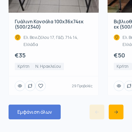
Βιβλιοθ
Γυάλινη Κονσόλα 100x36x74εκ
εκ (500
(500/2340)
Ελ. Β
Ελ. Βενιζέλου 17, Γάζι 714 14,
Ελλ
Ελλάδα
€50
€35
Κρήτη
Κρήτη
Ν. Ηρακλείου
29 Προβολές
Εμφάνιση όλων