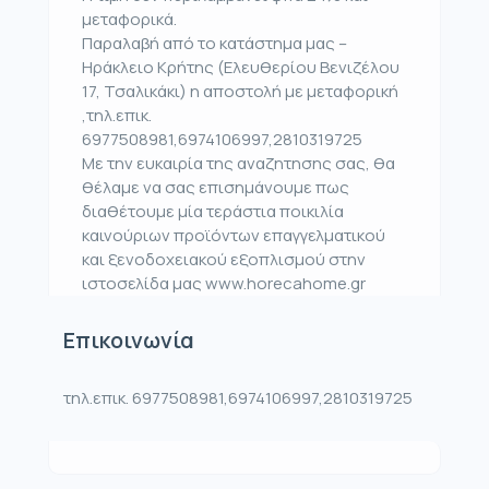
μεταφορικά.
Παραλαβή από το κατάστημα μας –
Ηράκλειο Κρήτης (Ελευθερίου Βενιζέλου
17, Τσαλικάκι) η αποστολή με μεταφορική
,τηλ.επικ.
6977508981,6974106997,2810319725
Με την ευκαιρία της αναζητησης σας, θα
θέλαμε να σας επισημάνουμε πως
διαθέτουμε μία τεράστια ποικιλία
καινούριων προϊόντων επαγγελματικού
και ξενοδοχειακού εξοπλισμού στην
ιστοσελίδα μας www.horecahome.gr
Επικοινωνία
τηλ.επικ. 6977508981,6974106997,2810319725