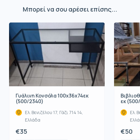
Μπορεί να σου αρέσει επίσης...
Βιβλιοθ
Γυάλινη Κονσόλα 100x36x74εκ
εκ (500
(500/2340)
Ελ. Β
Ελ. Βενιζέλου 17, Γάζι 714 14,
Ελλ
Ελλάδα
€50
€35