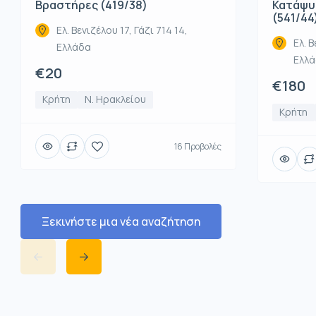
Βραστήρες (419/38)
Κατάψυ
(541/44
Ελ. Βενιζέλου 17, Γάζι 714 14,
Ελ. Β
Ελλάδα
Ελλ
€20
€180
Κρήτη
Ν. Ηρακλείου
Κρήτη
16 Προβολές
Ξεκινήστε μια νέα αναζήτηση