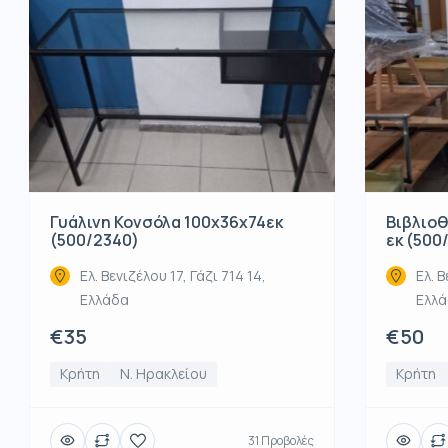
Βιβλιοθ
Γυάλινη Κονσόλα 100x36x74εκ
εκ (500
(500/2340)
Ελ. Β
Ελ. Βενιζέλου 17, Γάζι 714 14,
Ελλ
Ελλάδα
€50
€35
Κρήτη
Κρήτη
Ν. Ηρακλείου
31 Προβολές