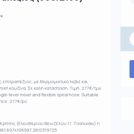
ων
 επιτραπέζιος, με θερμομικτικό λεβιέ και
ική κουζίνα. Σε καλή κατάσταση. Τιμή: 277€/τμχ.
gle-lever mixer and flexible spiral hose. Suitable
rice: 277€/pc.
Κρήτης (Ελευθερίου Βενιζέλου 17, Τσαλικάκι) η
981,6974106997,2810319725