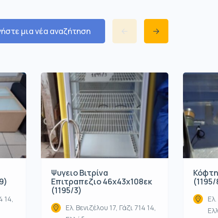
νήστε μια νέα αναζήτηση
Ψυγειο Βιτρίνα
Κόφτη
9)
Επιτραπεζιο 46x43x108εκ
(1195/
(1195/3)
4 14,
Ελ.
Ελ. Βενιζέλου 17, Γάζι 714 14,
Ελ