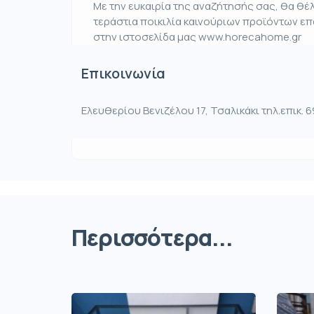
Με την ευκαιρία της αναζήτησής σας, θα θ
τεράστια ποικιλία καινούριων προϊόντων ε
στην ιστοσελίδα μας www.horecahome.gr
Επικοινωνία
Ελευθερίου Βενιζέλου 17, Τσαλικάκι τηλ.επικ.
Περισσότερα...