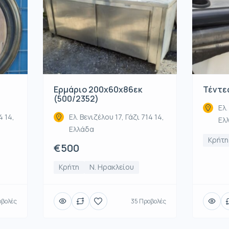
Ερμάριο 200x60x86εκ
Τέντες
(500/2352)
Ελ.
4 14,
Ελ. Βενιζέλου 17, Γάζι 714 14,
Ελ
Ελλάδα
Κρήτη
€500
Κρήτη
Ν. Ηρακλείου
οβολές
35 Προβολές