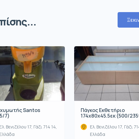
πίσης...
Ξεκι
χυμωτής Santos
Πάγκος Εκθετήριο
5/7)
174x80x45.5εκ (500/235
Ελ. Βενιζέλου 17, Γάζι 714 14,
Ελ. Βενιζέλου 17, Γάζι 71
Ελλάδα
Ελλάδα