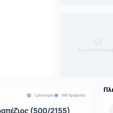
Χωρίς Φωτογραφ
Πλ
1 μήνα πρίν
158 Προβολές
απέζιος (500/2155)