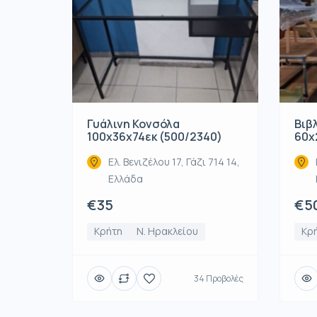
Γυάλινη Κονσόλα
Βιβ
100x36x74εκ (500/2340)
60x
Ελ. Βενιζέλου 17, Γάζι 714 14,
Ελλάδα
€35
€5
Κρήτη
Ν. Ηρακλείου
Κρ
34 Προβολές