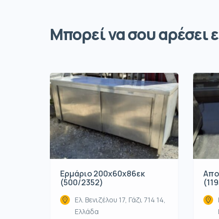
Μπορεί να σου αρέσει ε
Ερμάριο 200x60x86εκ
Απο
(500/2352)
(119
Ελ. Βενιζέλου 17, Γάζι 714 14,
Ελλάδα