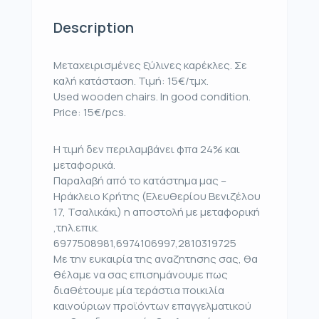
Description
Μεταχειρισμένες ξύλινες καρέκλες. Σε
καλή κατάσταση. Τιμή: 15€/τμχ.
Used wooden chairs. In good condition.
Price: 15€/pcs.
Η τιμή δεν περιλαμβάνει φπα 24% και
μεταφορικά.
Παραλαβή από το κατάστημα μας –
Ηράκλειο Κρήτης (Ελευθερίου Βενιζέλου
17, Τσαλικάκι) η αποστολή με μεταφορική
,τηλ.επικ.
6977508981,6974106997,2810319725
Με την ευκαιρία της αναζητησης σας, θα
θέλαμε να σας επισημάνουμε πως
διαθέτουμε μία τεράστια ποικιλία
καινούριων προϊόντων επαγγελματικού