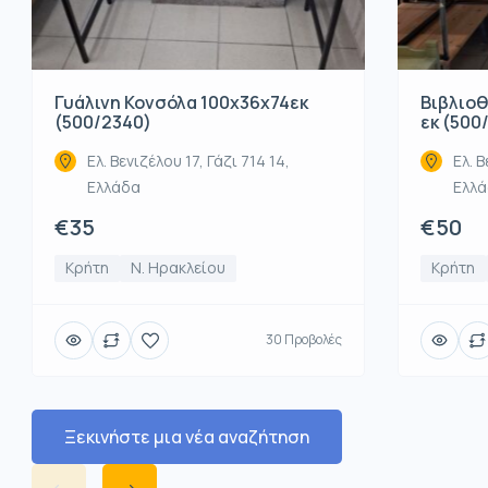
Βιβλιοθ
Γυάλινη Κονσόλα 100x36x74εκ
εκ (500
(500/2340)
Ελ. Β
Ελ. Βενιζέλου 17, Γάζι 714 14,
Ελλ
Ελλάδα
€50
€35
Κρήτη
Κρήτη
Ν. Ηρακλείου
30 Προβολές
Ξεκινήστε μια νέα αναζήτηση