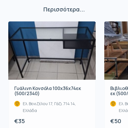
Περισσότερα...
Βιβλιοθ
Γυάλινη Κονσόλα 100x36x74εκ
εκ (500
(500/2340)
Ελ. Β
Ελ. Βενιζέλου 17, Γάζι 714 14,
Ελλ
Ελλάδα
€50
€35