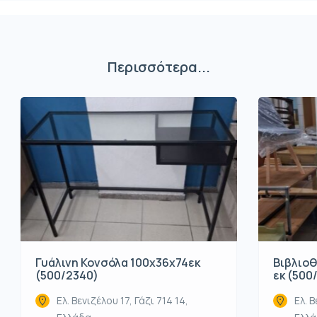
Περισσότερα...
Βιβλιοθ
Γυάλινη Κονσόλα 100x36x74εκ
εκ (500
(500/2340)
Ελ. Β
Ελ. Βενιζέλου 17, Γάζι 714 14,