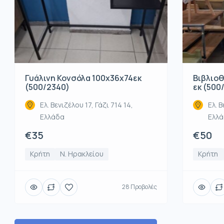
Βιβλιοθ
Γυάλινη Κονσόλα 100x36x74εκ
εκ (500
(500/2340)
Ελ. Β
Ελ. Βενιζέλου 17, Γάζι 714 14,
Ελλ
Ελλάδα
€50
€35
Κρήτη
Κρήτη
Ν. Ηρακλείου
28 Προβολές