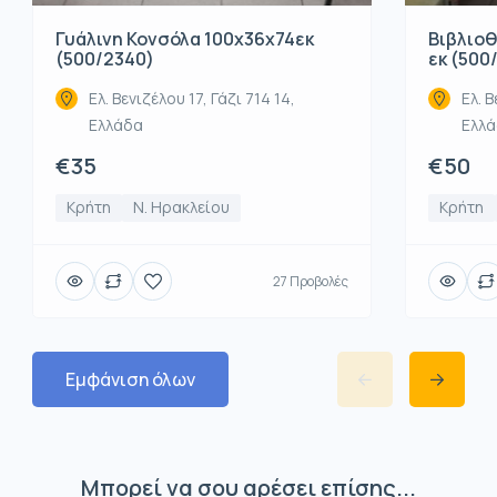
Βιβλιοθ
Γυάλινη Κονσόλα 100x36x74εκ
εκ (500
(500/2340)
Ελ. Β
Ελ. Βενιζέλου 17, Γάζι 714 14,
Ελλ
Ελλάδα
€50
€35
Κρήτη
Κρήτη
Ν. Ηρακλείου
27 Προβολές
Εμφάνιση όλων
Μπορεί να σου αρέσει επίσης...