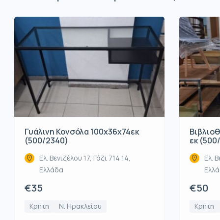
Βιβλιοθ
Γυάλινη Κονσόλα 100x36x74εκ
εκ (500
(500/2340)
Ελ. Β
Ελ. Βενιζέλου 17, Γάζι 714 14,
Ελλ
Ελλάδα
€50
€35
Κρήτη
Κρήτη
Ν. Ηρακλείου