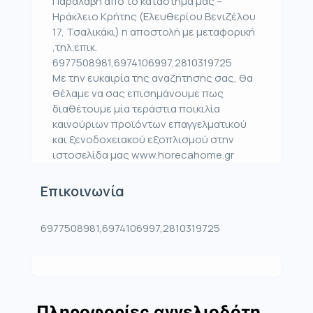
Παραλαβή από το κατάστημα μας –
Ηράκλειο Κρήτης (Ελευθερίου Βενιζέλου
17, Τσαλικάκι) η αποστολή με μεταφορική
,τηλ.επικ.
6977508981,6974106997,2810319725
Με την ευκαιρία της αναζητησης σας, θα
θέλαμε να σας επισημάνουμε πως
διαθέτουμε μία τεράστια ποικιλία
καινούριων προϊόντων επαγγελματικού
και ξενοδοχειακού εξοπλισμού στην
ιστοσελίδα μας www.horecahome.gr
Επικοινωνία
6977508981,6974106997,2810319725
Πληροφορίες αγγελιοδότη