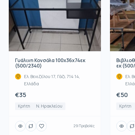
Βιβλιοθ
Γυάλινη Κονσόλα 100x36x74εκ
εκ (500
(500/2340)
Ελ. Β
Ελ. Βενιζέλου 17, Γάζι 714 14,
Ελλ
Ελλάδα
€50
€35
Κρήτη
Κρήτη
Ν. Ηρακλείου
29 Προβολές