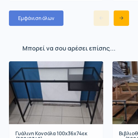
Εμφάνιση όλων
Μπορεί να σου αρέσει επίσης...
Βιβλιοθ
Γυάλινη Κονσόλα 100x36x74εκ