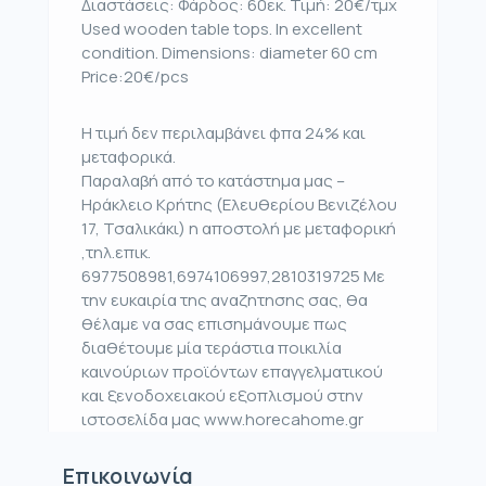
Διαστάσεις: Φάρδος: 60εκ. Τιμή: 20€/τμχ
Used wooden table tops. In excellent
condition. Dimensions: diameter 60 cm
Price:20€/pcs
Η τιμή δεν περιλαμβάνει φπα 24% και
μεταφορικά.
Παραλαβή από το κατάστημα μας –
Ηράκλειο Κρήτης (Ελευθερίου Βενιζέλου
17, Τσαλικάκι) η αποστολή με μεταφορική
,τηλ.επικ.
6977508981,6974106997,2810319725 Με
την ευκαιρία της αναζητησης σας, θα
θέλαμε να σας επισημάνουμε πως
διαθέτουμε μία τεράστια ποικιλία
καινούριων προϊόντων επαγγελματικού
και ξενοδοχειακού εξοπλισμού στην
ιστοσελίδα μας www.horecahome.gr
Επικοινωνία