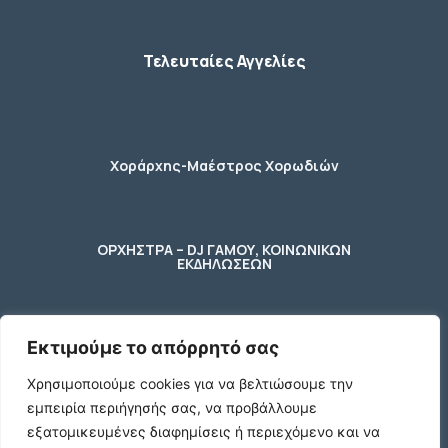
Τελευταίες Αγγελίες
Χοράρχης-Μαέστρος Χορωδιών
ΟΡΧΗΣΤΡΑ – DJ ΓΑΜΟΥ, ΚΟΙΝΩΝΙΚΩΝ
ΕΚΔΗΛΩΣΕΩΝ
Εκτιμούμε το απόρρητό σας
φύλακας – κηπουρος
Χρησιμοποιούμε cookies για να βελτιώσουμε την
εμπειρία περιήγησής σας, να προβάλλουμε
2 Ποτήρια μπύρας ενός λίτρου (1 L)
εξατομικευμένες διαφημίσεις ή περιεχόμενο και να
γυάλινα με χερούλι