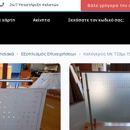
24/7 Υποστήριξη πελατών
Βάλε γρήγορα την Α
ε χάρτη
Ακίνητα
Ξεχάσατε τον κωδικό σας;
ρησιακά
Εξοπλισμός Επιχειρήσεων
Καλόγερος Με Τζάμι 1