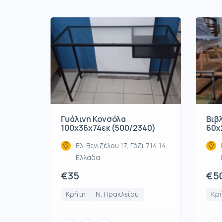
Γυάλινη Κονσόλα
Βιβ
100x36x74εκ (500/2340)
60x
Ελ. Βενιζέλου 17, Γάζι 714 14,
Ελλάδα
€35
€5
Κρήτη
Ν. Ηρακλείου
Κρ