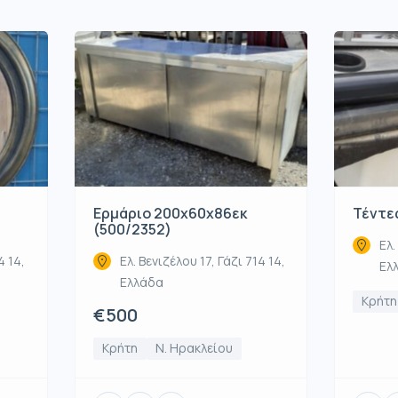
Ερμάριο 200x60x86εκ
Τέντες
(500/2352)
Ελ.
4 14,
Ελ. Βενιζέλου 17, Γάζι 714 14,
Ελ
Ελλάδα
Κρήτη
€500
Κρήτη
Ν. Ηρακλείου