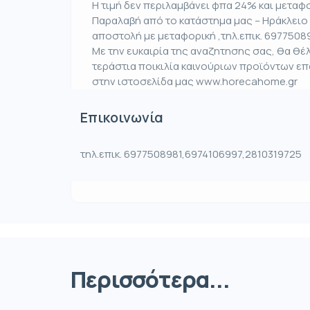
Η τιμή δεν περιλαμβάνει φπα 24% και μεταφο
Παραλαβή από το κατάστημα μας – Ηράκλειο 
αποστολή με μεταφορική ,τηλ.επικ. 6977508
Με την ευκαιρία της αναζητησης σας, θα θ
τεράστια ποικιλία καινούριων προϊόντων ε
στην ιστοσελίδα μας www.horecahome.gr
Επικοινωνία
τηλ.επικ. 6977508981,6974106997,2810319725
Περισσότερα...