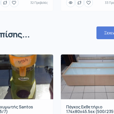
32 Προβολές
33 Πρ
πίσης...
Ξεκι
χυμωτής Santos
Πάγκος Εκθετήριο
5/7)
174x80x45.5εκ (500/235