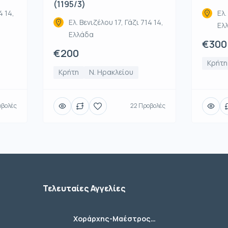
(1195/3)
4 14,
Ελ.
Ελ. Βενιζέλου 17, Γάζι 714 14,
Ελ
Ελλάδα
€300
€200
Κρήτη
Κρήτη
Ν. Ηρακλείου
οβολές
22 Προβολές
Τελευταίες Αγγελίες
Χοράρχης-Μαέστρος
Χορωδιών