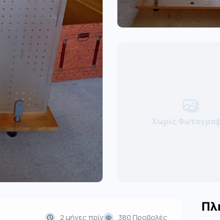
Χωρίς Φωτογραφ
Πλ
2 μήνες πρίν
380 Προβολές