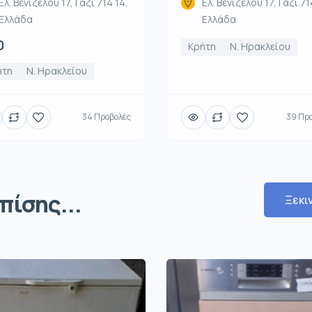
Ελ. Βενιζέλου 17, Γάζι 714 14,
Ελ. Βενιζέλου 17, Γάζι 71
Ελλάδα
Ελλάδα
0
Κρήτη
Ν. Ηρακλείου
ήτη
Ν. Ηρακλείου
34 Προβολές
39 Πρ
πίσης...
Ξεκι