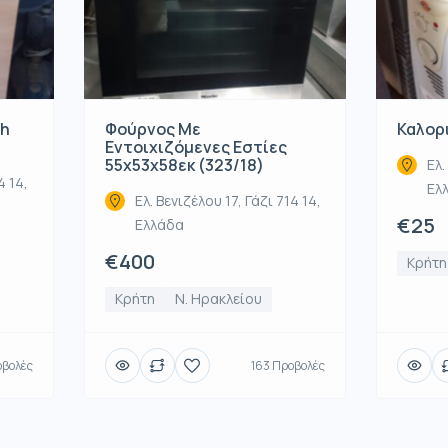
ch
Φούρνος Με
Καλορ
Εντοιχιζόμενες Εστίες
55x53x58εκ (323/18)
Ελ.
4 14,
Ελ
Ελ. Βενιζέλου 17, Γάζι 714 14,
€25
Ελλάδα
€400
Κρήτη
Κρήτη
Ν. Ηρακλείου
οβολές
163 Προβολές