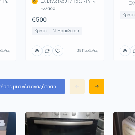
4 14,
Ελ. Βενιζέλου 17, Γάζι 714 14,
Ελ
Ελλάδα
Κρήτη
€500
Κρήτη
Ν. Ηρακλείου
οβολές
35 Προβολές
νήστε μια νέα αναζήτηση