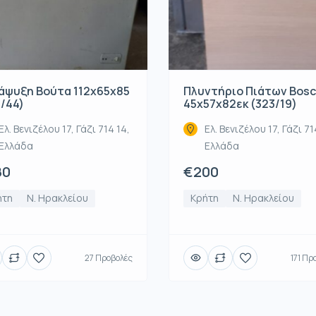
άψυξη Βούτα 112x65x85
Πλυντήριο Πιάτων Bos
1/44)
45x57x82εκ (323/19)
Ελ. Βενιζέλου 17, Γάζι 714 14,
Ελ. Βενιζέλου 17, Γάζι 71
Ελλάδα
Ελλάδα
80
€200
ήτη
Ν. Ηρακλείου
Κρήτη
Ν. Ηρακλείου
27 Προβολές
171 Πρ