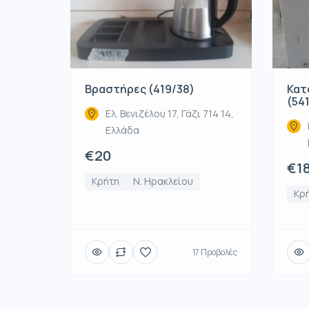
Βραστήρες (419/38)
Κατ
(54
Ελ. Βενιζέλου 17, Γάζι 714 14,
Ελλάδα
€20
€1
Κρήτη
Ν. Ηρακλείου
Κρ
17 Προβολές