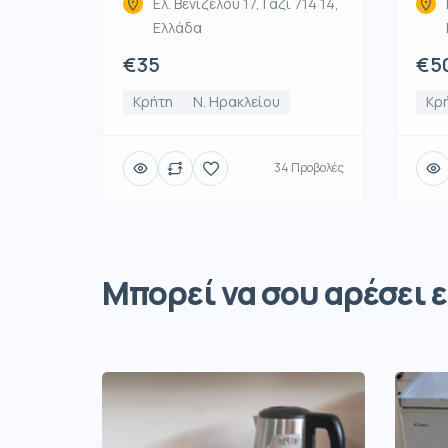
Ελ. Βενιζέλου 17, Γάζι 714 14,
Ελλάδα
€35
€5
Κρήτη
Ν. Ηρακλείου
Κρ
34 Προβολές
Μπορεί να σου αρέσει ε