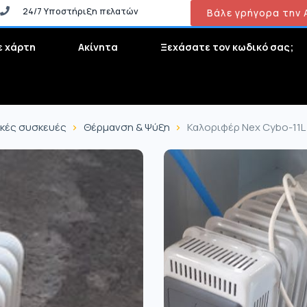
24/7 Υποστήριξη πελατών
Βάλε γρήγορα την Α
ε χάρτη
Ακίνητα
Ξεχάσατε τον κωδικό σας;
ικές συσκευές
Θέρμανση & Ψύξη
Καλοριφέρ Nex Cybo-11L 