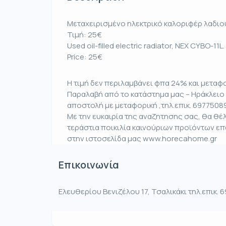
Μεταχειρισμένο ηλεκτρικό καλοριφέρ λαδιού
Τιμή: 25€
Used oil-filled electric radiator, NEX CYBO-11L
Price: 25€
Η τιμή δεν περιλαμβάνει φπα 24% και μεταφο
Παραλαβή από το κατάστημα μας – Ηράκλειο 
αποστολή με μεταφορική ,τηλ.επικ. 6977508
Με την ευκαιρία της αναζητησης σας, θα θ
τεράστια ποικιλία καινούριων προϊόντων ε
στην ιστοσελίδα μας www.horecahome.gr
Επικοινωνία
Ελευθερίου Βενιζέλου 17, Τσαλικάκι τηλ.επικ.