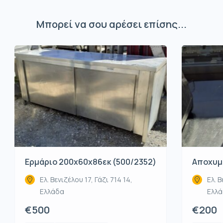
Μπορεί να σου αρέσει επίσης...
Ερμάριο 200x60x86εκ (500/2352)
Αποχυμω
Ελ. Βενιζέλου 17, Γάζι 714 14,
Ελ. Β
Ελλάδα
Ελλ
€500
€200