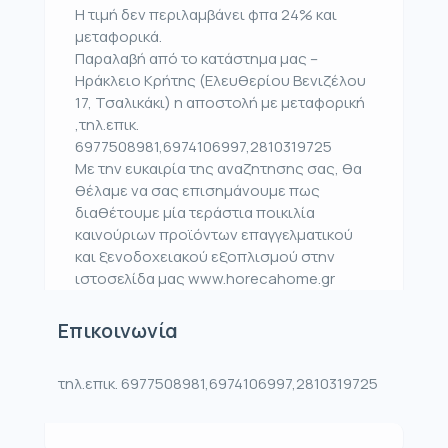
Η τιμή δεν περιλαμβάνει φπα 24% και
μεταφορικά.
Παραλαβή από το κατάστημα μας –
Ηράκλειο Κρήτης (Ελευθερίου Βενιζέλου
17, Τσαλικάκι) η αποστολή με μεταφορική
,τηλ.επικ.
6977508981,6974106997,2810319725
Με την ευκαιρία της αναζητησης σας, θα
θέλαμε να σας επισημάνουμε πως
διαθέτουμε μία τεράστια ποικιλία
καινούριων προϊόντων επαγγελματικού
και ξενοδοχειακού εξοπλισμού στην
ιστοσελίδα μας www.horecahome.gr
Επικοινωνία
τηλ.επικ. 6977508981,6974106997,2810319725