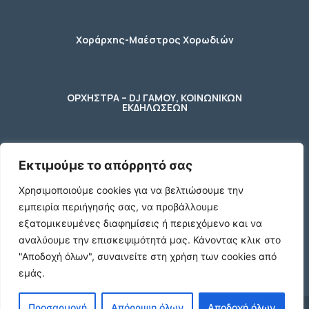
Χοράρχης-Μαέστρος Χορωδιών
ΟΡΧΗΣΤΡΑ – DJ ΓΑΜΟΥ, ΚΟΙΝΩΝΙΚΩΝ
ΕΚΔΗΛΩΣΕΩΝ
Εκτιμούμε το απόρρητό σας
φύλακας – κηπουρος
Χρησιμοποιούμε cookies για να βελτιώσουμε την
εμπειρία περιήγησής σας, να προβάλλουμε
2 Ποτήρια μπύρας ενός λίτρου (1 L)
εξατομικευμένες διαφημίσεις ή περιεχόμενο και να
γυάλινα με χερούλι
αναλύουμε την επισκεψιμότητά μας.
Κάνοντας κλικ στο
€10
"Αποδοχή όλων", συναινείτε στη χρήση των cookies από
εμάς.
Προσαρμογή
Απόρριψη όλων
Αποδοχή όλων