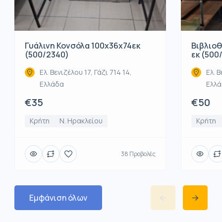
Βιβλιοθ
Γυάλινη Κονσόλα 100x36x74εκ
εκ (500
(500/2340)
Ελ. Β
Ελ. Βενιζέλου 17, Γάζι 714 14,
Ελλ
Ελλάδα
€50
€35
Κρήτη
Κρήτη
Ν. Ηρακλείου
38 Προβολές
Εμφάνιση όλων