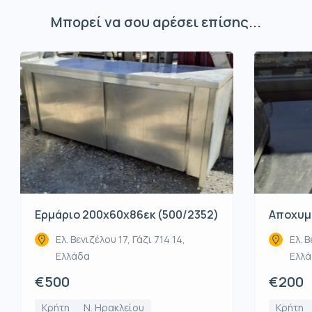
Μπορεί να σου αρέσει επίσης...
Ερμάριο 200x60x86εκ (500/2352)
Αποχυμω
Ελ. Βενιζέλου 17, Γάζι 714 14,
Ελ. Β
Ελλάδα
Ελλ
€500
€200
Κρήτη
Ν. Ηρακλείου
Κρήτη