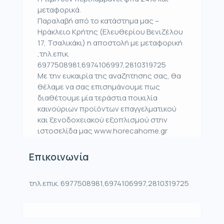
μεταφορικά.
Παραλαβή από το κατάστημα μας –
Ηράκλειο Κρήτης (Ελευθερίου Βενιζέλου
17, Τσαλικάκι) η αποστολή με μεταφορική
,τηλ.επικ.
6977508981,6974106997,2810319725
Με την ευκαιρία της αναζητησης σας, θα
θέλαμε να σας επισημάνουμε πως
διαθέτουμε μία τεράστια ποικιλία
καινούριων προϊόντων επαγγελματικού
και ξενοδοχειακού εξοπλισμού στην
ιστοσελίδα μας www.horecahome.gr
Επικοινωνία
τηλ.επικ. 6977508981,6974106997,2810319725