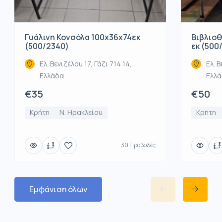
Βιβλιοθ
Γυάλινη Κονσόλα 100x36x74εκ
εκ (500
(500/2340)
Ελ. Β
Ελ. Βενιζέλου 17, Γάζι 714 14,
Ελλ
Ελλάδα
€50
€35
Κρήτη
Κρήτη
Ν. Ηρακλείου
30 Προβολές
Εμφάνιση όλων