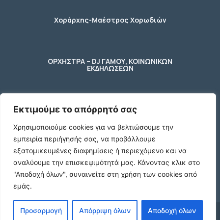
Χοράρχης-Μαέστρος Χορωδιών
ΟΡΧΗΣΤΡΑ – DJ ΓΑΜΟΥ, ΚΟΙΝΩΝΙΚΩΝ
ΕΚΔΗΛΩΣΕΩΝ
Εκτιμούμε το απόρρητό σας
φύλακας – κηπουρος
Χρησιμοποιούμε cookies για να βελτιώσουμε την
εμπειρία περιήγησής σας, να προβάλλουμε
2 Ποτήρια μπύρας ενός λίτρου (1 L)
εξατομικευμένες διαφημίσεις ή περιεχόμενο και να
γυάλινα με χερούλι
αναλύουμε την επισκεψιμότητά μας.
Κάνοντας κλικ στο
€10
"Αποδοχή όλων", συναινείτε στη χρήση των cookies από
εμάς.
Προσαρμογή
Απόρριψη όλων
Αποδοχή όλων
© 2024 agx.gr. All rights reserved.