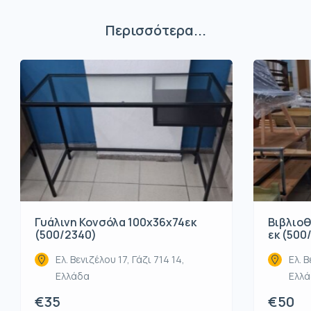
Περισσότερα...
Βιβλιοθ
Γυάλινη Κονσόλα 100x36x74εκ
εκ (500
(500/2340)
Ελ. Β
Ελ. Βενιζέλου 17, Γάζι 714 14,
Ελλ
Ελλάδα
€50
€35