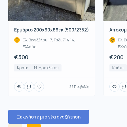
Ερμάριο 200x60x86εκ (500/2352)
Αποχυμω
Ελ. Βενιζέλου 17, Γάζι 714 14,
Ελ. Β
Ελλάδα
Ελλ
€500
€200
Κρήτη
Ν. Ηρακλείου
Κρήτη
35 Προβολές
Ξεκινήστε μια νέα αναζήτηση