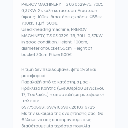
PREROV MACHINERY, TS 03 0329-75, 70Lt,
0,37KW. Σε καλή κατάσταση. Διάσταση
ύψους: 100εκ, διαστάσεις κάδου: Φ55εκ
Υ30εκ. Τιμή: 500€.
Used kneading machine, PREROV
MACHINERY, TS 03 0329-75, 70Lt, 0,37KW.
In good condition. Height: 100cm,
diameter of bucket 55cm, Height of
bucket 30cm. Price: 500€.
Η τιμή δεν περιλαμβάνει φπα 24% και
μεταφορικά.
Παραλαβή από το κατάστημα μας –
Ηράκλειο Κρήτης (Ελευθερίου Βενιζέλου
17, Τσαλικάκι) η αποστολή με μεταφορική
,τηλ.επικ.
6977508981,6974106997,2810319725
Με την ευκαιρία της αναζητησης σας, θα
θέλαμε να σας επισημάνουμε πως
διαθέτουμε μία τεράστια ποικιλία