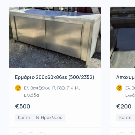
Ερμάριο 200x60x86εκ (500/2352)
Αποχυμω
Ελ. Βενιζέλου 17, Γάζι 714 14,
Ελ. Β
Ελλάδα
Ελλ
€500
€200
Κρήτη
Ν. Ηρακλείου
Κρήτη