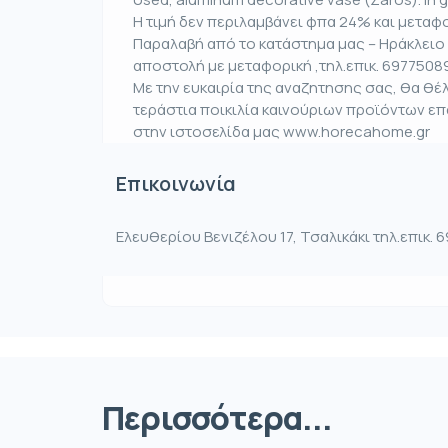
Η τιμή δεν περιλαμβάνει φπα 24% και μεταφο
Παραλαβή από το κατάστημα μας – Ηράκλειο 
αποστολή με μεταφορική ,τηλ.επικ. 6977508
Με την ευκαιρία της αναζητησης σας, θα θ
τεράστια ποικιλία καινούριων προϊόντων ε
στην ιστοσελίδα μας www.horecahome.gr
Επικοινωνία
Ελευθερίου Βενιζέλου 17, Τσαλικάκι τηλ.επικ.
Περισσότερα...