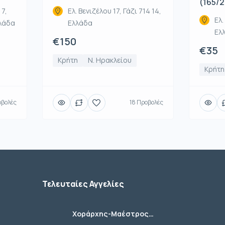
(165/
 7,
Ελ. Βενιζέλου 17, Γάζι 714 14,
Ελ.
λλάδα
Ελλάδα
Ελ
€150
€35
Κρήτη
Ν. Ηρακλείου
Κρήτη
οβολές
18 Προβολές
Τελευταίες Αγγελίες
Χοράρχης-Μαέστρος
Χορωδιών