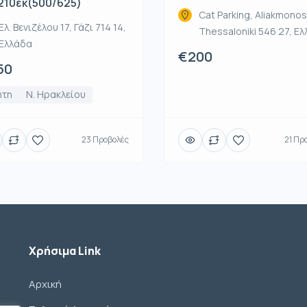
210εκ(500/625)
Cat Parking, Aliakmonos
Ελ. Βενιζέλου 17, Γάζι 714 14,
Thessaloniki 546 27, Ε
Ελλάδα
€200
50
ήτη
Ν. Ηρακλείου
23 Προβολές
21 Πρ
Χρήσιμα Link
Αρχική