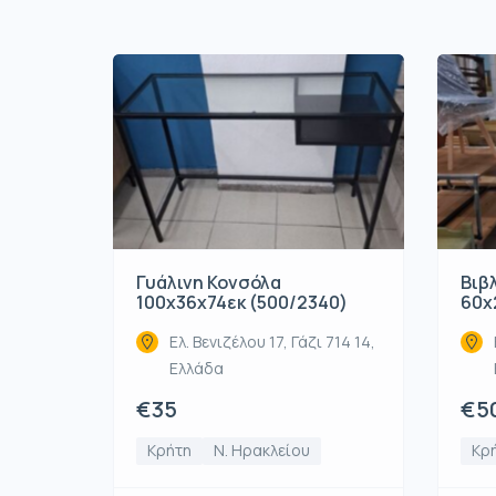
Γυάλινη Κονσόλα
Βιβ
100x36x74εκ (500/2340)
60x
Ελ. Βενιζέλου 17, Γάζι 714 14,
Ελλάδα
€35
€5
Κρήτη
Ν. Ηρακλείου
Κρ