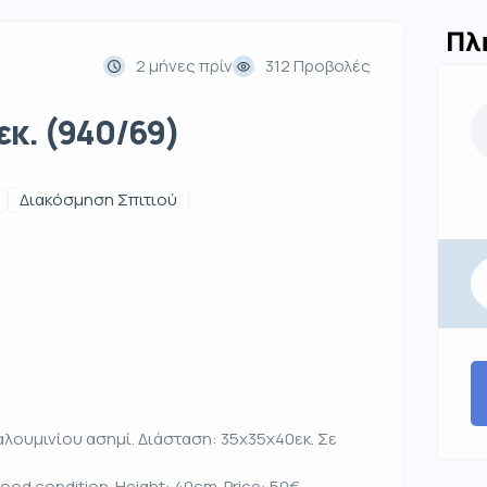
Πλ
2 μήνες πρίν
312 Προβολές
κ. (940/69)
Διακόσμηση Σπιτιού
αλουμινίου ασημί. Διάσταση: 35x35x40εκ. Σε
ood condition. Height: 40cm. Price: 50€