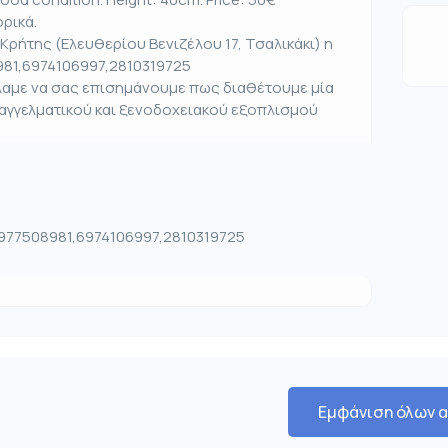
ρικά.
Κρήτης (Ελευθερίου Βενιζέλου 17, Τσαλικάκι) η
981,6974106997,2810319725
έλαμε να σας επισημάνουμε πως διαθέτουμε μία
παγγελματικού και ξενοδοχειακού εξοπλισμού
 6977508981,6974106997,2810319725
Εμφάνιση όλων 