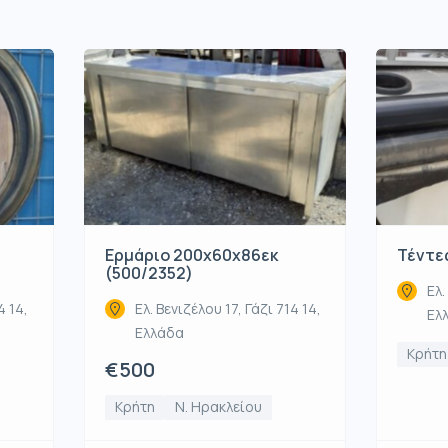
Ερμάριο 200x60x86εκ
Τέντες
(500/2352)
Ελ.
4 14,
Ελ. Βενιζέλου 17, Γάζι 714 14,
Ελ
Ελλάδα
Κρήτη
€500
Κρήτη
Ν. Ηρακλείου