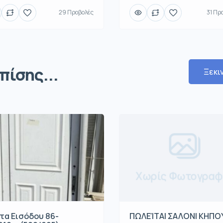
29 Προβολές
31 Πρ
πίσης...
Ξεκι
Χωρίς Φωτογραφ
τα Εισόδου 86-
ΠΩΛΕΊΤΑΙ ΣΑΛΟΝΙ ΚΗΠΟ