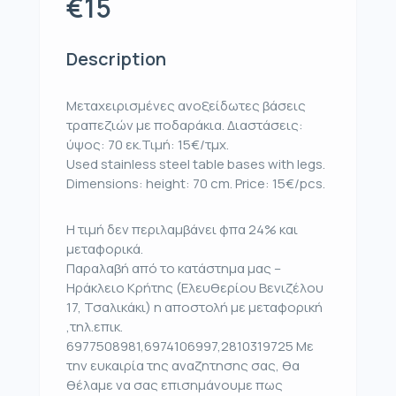
€15
Description
Μεταχειρισμένες ανοξείδωτες βάσεις
τραπεζιών με ποδαράκια. Διαστάσεις:
ύψος: 70 εκ.Τιμή: 15€/τμχ.
Used stainless steel table bases with legs.
Dimensions: height: 70 cm. Price: 15€/pcs.
Η τιμή δεν περιλαμβάνει φπα 24% και
μεταφορικά.
Παραλαβή από το κατάστημα μας –
Ηράκλειο Κρήτης (Ελευθερίου Βενιζέλου
17, Τσαλικάκι) η αποστολή με μεταφορική
,τηλ.επικ.
6977508981,6974106997,2810319725 Με
την ευκαιρία της αναζητησης σας, θα
θέλαμε να σας επισημάνουμε πως