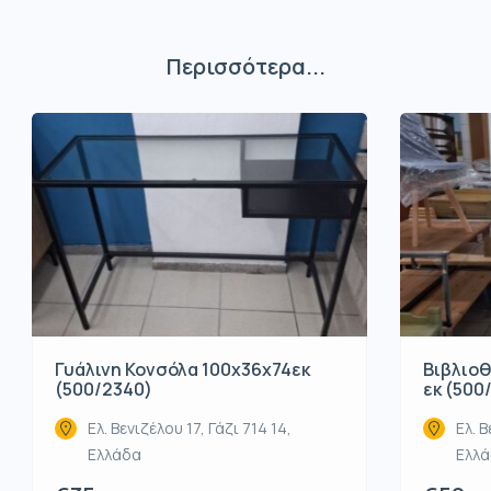
Περισσότερα...
Βιβλιοθ
Γυάλινη Κονσόλα 100x36x74εκ
εκ (500
(500/2340)
Ελ. Β
Ελ. Βενιζέλου 17, Γάζι 714 14,
Ελλ
Ελλάδα