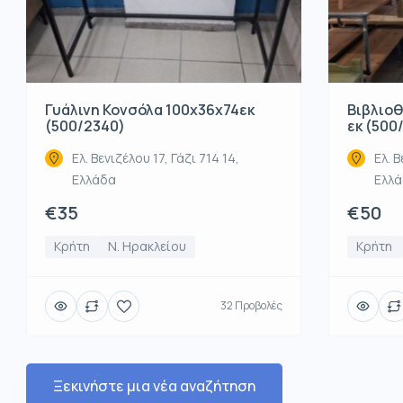
Βιβλιοθ
Γυάλινη Κονσόλα 100x36x74εκ
εκ (500
(500/2340)
Ελ. Β
Ελ. Βενιζέλου 17, Γάζι 714 14,
Ελλ
Ελλάδα
€50
€35
Κρήτη
Κρήτη
Ν. Ηρακλείου
32 Προβολές
Ξεκινήστε μια νέα αναζήτηση