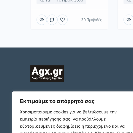
30 Προβολές
2312132324
ΠΛΑΤΩΝΟΣ 1 Τ.Κ. 54631
Εκτιμούμε το απόρρητό σας
ΘΕΣΣΑΛΟΝΙΚΗ
Χρησιμοποιούμε cookies για να βελτιώσουμε την
support@agx.gr
εμπειρία περιήγησής σας, να προβάλλουμε
Follow our social media
εξατομικευμένες διαφημίσεις ή περιεχόμενο και να