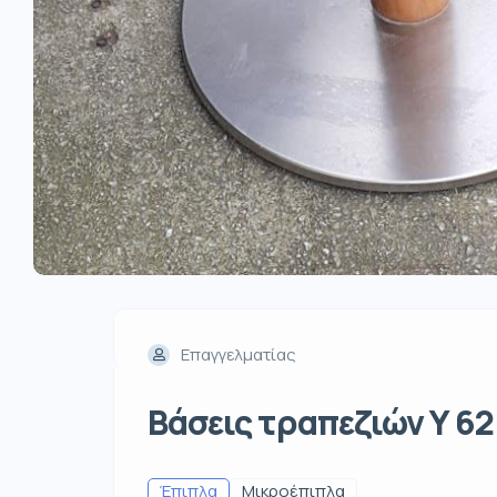
Επαγγελματίας
Βάσεις τραπεζιών Υ 62
Έπιπλα
Μικροέπιπλα