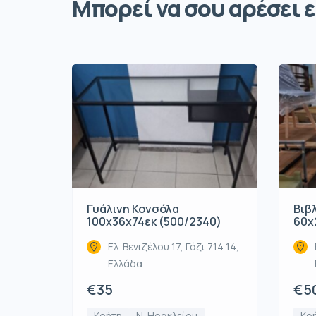
Μπορεί να σου αρέσει ε
Γυάλινη Κονσόλα
Βιβ
100x36x74εκ (500/2340)
60x
Ελ. Βενιζέλου 17, Γάζι 714 14,
Ελλάδα
€35
€5
Κρήτη
Ν. Ηρακλείου
Κρ