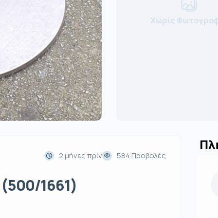
Χωρίς Φωτογραφ
Πλ
2 μήνες πρίν
584 Προβολές
 (500/1661)