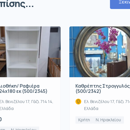
πίσης...
Ξεκι
λιοθήκη/ Ραφιέρα
Καθρέπτης Στρογγυλός
24x180 εκ (500/2345)
(500/2342)
Ελ. Βενιζέλου 17, Γάζι 714 14,
Ελ. Βενιζέλου 17, Γάζι 71
Ελλάδα
Ελλάδα
0
Κρήτη
Ν. Ηρακλείου
ήτη
Ν. Ηρακλείου