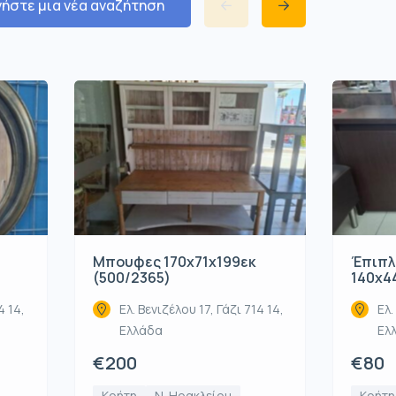
νήστε μια νέα αναζήτηση
Μπουφες 170x71x199εκ
Έπιπλ
(500/2365)
140x4
4 14,
Ελ. Βενιζέλου 17, Γάζι 714 14,
Ελ.
Ελλάδα
Ελ
€200
€80
Κρήτη
Ν. Ηρακλείου
Κρήτη