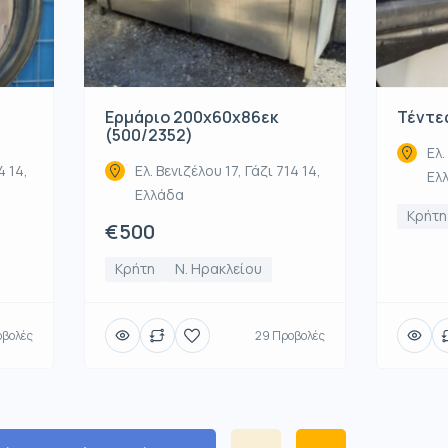
Ερμάριο 200x60x86εκ
Τέντες
(500/2352)
Ελ.
4 14,
Ελ. Βενιζέλου 17, Γάζι 714 14,
Ελ
Ελλάδα
Κρήτη
€500
Κρήτη
Ν. Ηρακλείου
οβολές
29 Προβολές