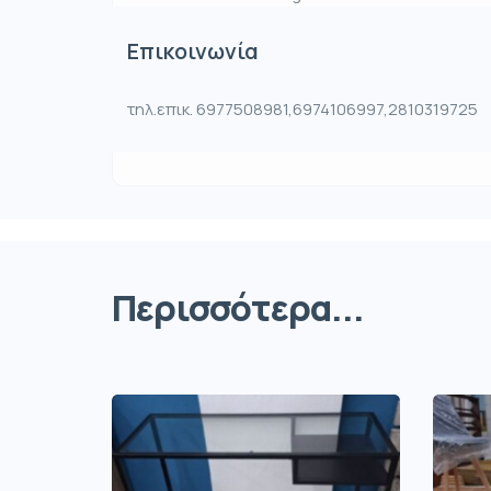
Επικοινωνία
τηλ.επικ. 6977508981,6974106997,2810319725
Περισσότερα...