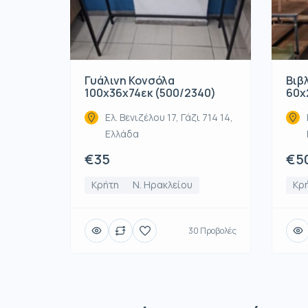
Γυάλινη Κονσόλα
Βιβ
100x36x74εκ (500/2340)
60x
Ελ. Βενιζέλου 17, Γάζι 714 14,
Ελλάδα
€35
€5
Κρήτη
Ν. Ηρακλείου
Κρ
30 Προβολές