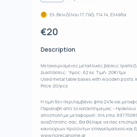
Ελ. Βενιζέλου 17, Γάζι 714 14, Ελλάδα
€20
Description
Μεταχειρισμένες μεταλλικές βάσεις τραπεζι
Διαστάσεις: Ύψος: 62 εκ. Τιμή: 20€/τμχ
Used metal table bases with wooden posts. In
Price:20/pcs
Η τιμή δεν περιλαμβάνει φπα 24% και μεταφο
Παραλαβή από το κατάστημα μας – Ηράκλειο 
αποστολή με μεταφορική ,τηλ.επικ. 6977508
αναζητησης σας, θα θέλαμε να σας επισημά
καινούριων προϊόντων επαγγελματικού και 
www.horecahome.gr