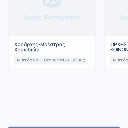
Χωρίς Φωτογραφία
Χω
Χοράρχης-Μαέστρος
ΟΡΧΗΣΤ
Χορωδιών
ΚΟΙΝΩ
Μακεδονία
Θεσσαλονίκη – Δήμος
Μακεδο