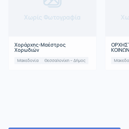
Χωρίς Φωτογραφία
Χω
Χοράρχης-Μαέστρος
ΟΡΧΗΣΤ
Χορωδιών
ΚΟΙΝΩ
Μακεδονία
Θεσσαλονίκη – Δήμος
Μακεδο