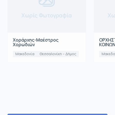
Χωρίς Φωτογραφία
Χω
Χοράρχης-Μαέστρος
ΟΡΧΗΣΤ
Χορωδιών
ΚΟΙΝΩ
Μακεδονία
Θεσσαλονίκη – Δήμος
Μακεδο