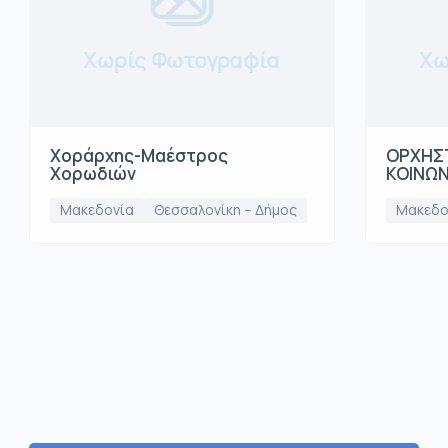
Χωρίς Φωτογραφία
Χω
Χοράρχης-Μαέστρος
ΟΡΧΗΣΤ
Χορωδιών
ΚΟΙΝΩ
Μακεδονία
Θεσσαλονίκη – Δήμος
Μακεδο