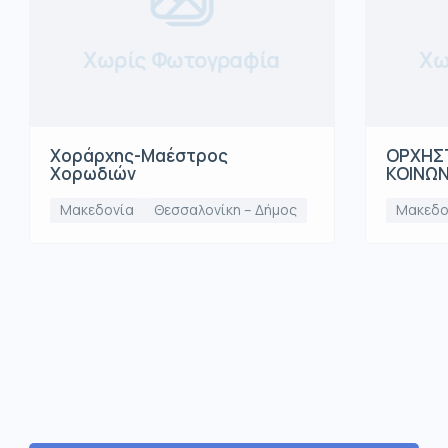
Χωρίς Φωτογραφία
Χω
Χοράρχης-Μαέστρος
ΟΡΧΗΣΤ
Χορωδιών
ΚΟΙΝΩ
Μακεδονία
Θεσσαλονίκη – Δήμος
Μακεδο