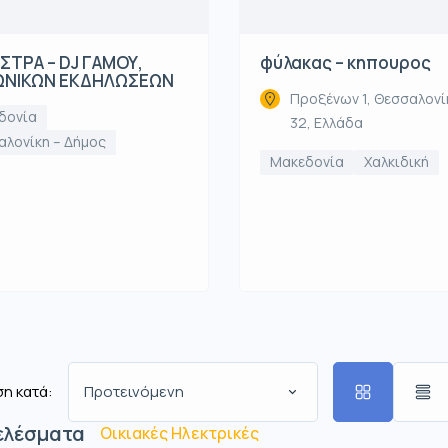
ΤΡΑ – DJ ΓΑΜΟΥ,
φύλακας – κηπουρος
ΩΝΙΚΩΝ ΕΚΔΗΛΩΣΕΩΝ
Προξένων 1, Θεσσαλονί
δονία
32, Ελλάδα
αλονίκη – Δήμος
Μακεδονία
Χαλκιδική
η κατά:
Προτεινόμενη
ελέσματα
Οικιακές Ηλεκτρικές