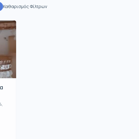
Καθαρισμός Φίλτρων
λα
4,