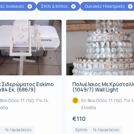
κές συσκευές
Σπίτι & Κήπος
Οικιακές Ηλεκτρικές
 Σιδερώματος Eskimo
Πολυέλαιος Με Κρύσταλ
84 Εκ. (686/9)
(1049/7) Wall Light
 Βενιζέλου 17, Γάζι 714 14,
Ελ. Βενιζέλου 17, Γάζι 714 1
λάδα
Ελλάδα
€110
Ν. Ηρακλείου
Κρήτη
Ν. Ηρακλείου