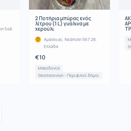
2 Ποτήρια μπύρας ενός
ΑΚ
λίτρου (1 L) γυάλινα με
ΑΡ
χερούλι
ΤΡ
κη 546
Αμάσειας, Νεάπολη 567 28,
Μ
Ελλάδα
Θ
€10
Μακεδονία
Θεσσαλονίκη - Περιφ/κοί δήμοι