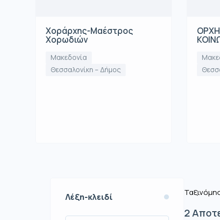
Χοράρχης-Μαέστρος
ΟΡΧΗΣ
Χορωδιών
ΚΟΙΝ
Μακεδονία
Μακε
Θεσσαλονίκη – Δήμος
Θεσσ
Ταξινόμησ
Λέξη-κλειδί
2
Αποτ