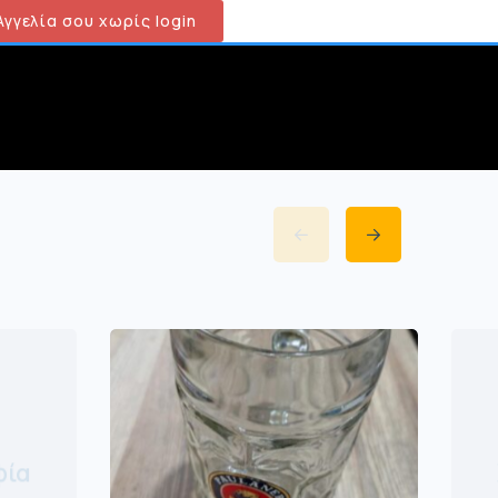
γγελία σου χωρίς login
φία