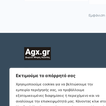
Εμφάνιση
2312132324
ΠΛΑΤΩΝΟΣ 1 Τ.Κ. 54631
Εκτιμούμε το απόρρητό σας
ΘΕΣΣΑΛΟΝΙΚΗ
Χρησιμοποιούμε cookies για να βελτιώσουμε την
support@agx.gr
εμπειρία περιήγησής σας, να προβάλλουμε
Follow our social media
εξατομικευμένες διαφημίσεις ή περιεχόμενο και να
αναλύουμε την επισκεψιμότητά μας.
Κάνοντας κλικ στο