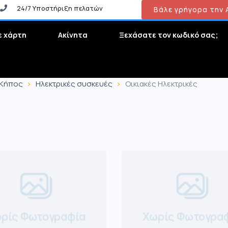
24/7 Υποστήριξη πελατών
Βάλε γρήγορα την Α
ε χάρτη
Ακίνητα
Ξεχάσατε τον κωδικό σας;
 Κήπος
Ηλεκτρικές συσκευές
Οικιακές Ηλεκτρικές
ρίς Φωτογραφία
Χωρίς Φωτογρα