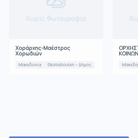
Χωρίς Φωτογραφία
Χω
Χοράρχης-Μαέστρος
ΟΡΧΗΣΤ
Χορωδιών
ΚΟΙΝΩ
Μακεδονία
Θεσσαλονίκη – Δήμος
Μακεδο