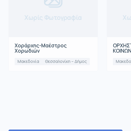
Χωρίς Φωτογραφία
Χω
Χοράρχης-Μαέστρος
ΟΡΧΗΣΤ
Χορωδιών
ΚΟΙΝΩ
Μακεδονία
Θεσσαλονίκη – Δήμος
Μακεδο