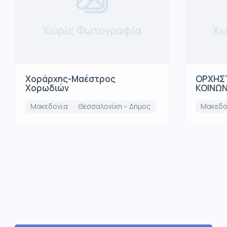
Χωρίς Φωτογραφία
Χω
Χοράρχης-Μαέστρος
ΟΡΧΗΣΤ
Χορωδιών
ΚΟΙΝΩ
Μακεδονία
Θεσσαλονίκη – Δήμος
Μακεδο